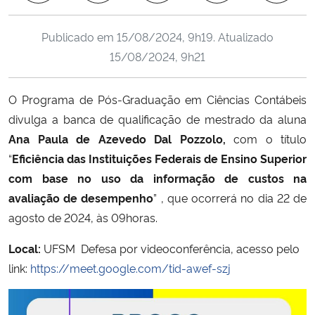
Ministério da Cidadania
Publicado em
15/08/2024, 9h19
. Atualizado
Ministério da Saúde
15/08/2024, 9h21
Ministério de Minas e Energia
O Programa de Pós-Graduação em Ciências Contábeis
divulga a banca de qualificação de mestrado da aluna
Ministério da Ciência, Tecnologia, Inovações e Comunicações
Ana Paula de Azevedo Dal Pozzolo,
com o título
“
Eficiência das Instituições Federais de Ensino Superior
Ministério do Meio Ambiente
com base no uso da informação de custos na
avaliação de desempenho
” , que ocorrerá no dia 22 de
Ministério do Turismo
agosto de 2024, às 09horas.
Ministério do Desenvolvimento Regional
Local:
UFSM Defesa por videoconferência, acesso pelo
link:
https://meet.google.com/tid-awef-szj
Controladoria-Geral da União
Ministério da Mulher, da Família e dos Direitos Humanos