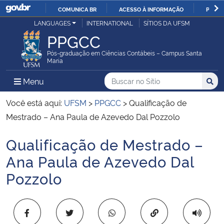
COMUNICA BR
ACESSO À INFORMAÇÃO
PARTI
Casa Civil
LANGUAGES
INTERNATIONAL
SÍTIOS DA UFSM
IR
PPGCC
PARA
Ministério da Justiça e Segurança Pública
O
Pós-graduação em Ciências Contábeis – Campus Santa
Maria
CONTEÚDO
Ministério da Defesa
Buscar no no Sítio
Busca
Busca:
Menu Principal do Sítio
Menu
Busc
Ministério das Relações Exteriores
Você está aqui:
UFSM
>
PPGCC
>
Qualificação de
Mestrado – Ana Paula de Azevedo Dal Pozzolo
Ministério da Economia
Qualificação de Mestrado –
Início do conteúdo
Ministério da Infraestrutura
Ana Paula de Azevedo Dal
Pozzolo
Ministério da Agricultura, Pecuária e Abastecimento
Ministério da Educação
Copiar para área 