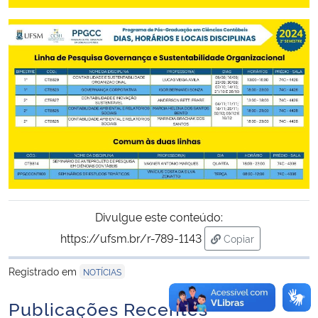
Secretaria-Geral
Secretaria de Governo
Gabinete de Segurança Institucional
Advocacia-Geral da União
Banco Central do Brasil
Divulgue este conteúdo:
Planalto
https://ufsm.br/r-789-1143
Copiar
para área de trans
Registrado em
NOTÍCIAS
Publicações Recentes