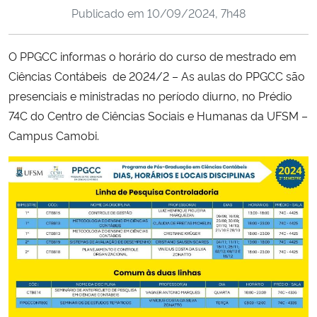
Publicado em
10/09/2024, 7h48
Ministério da Cidadania
Ministério da Saúde
O PPGCC informas o horário do curso de mestrado em
Ciências Contábeis de 2024/2 – As aulas do PPGCC são
Ministério de Minas e Energia
presenciais e ministradas no período diurno, no Prédio
74C do Centro de Ciências Sociais e Humanas da UFSM –
Ministério da Ciência, Tecnologia, Inovações e Comunicações
Campus Camobi.
Ministério do Meio Ambiente
Ministério do Turismo
Ministério do Desenvolvimento Regional
Controladoria-Geral da União
Ministério da Mulher, da Família e dos Direitos Humanos