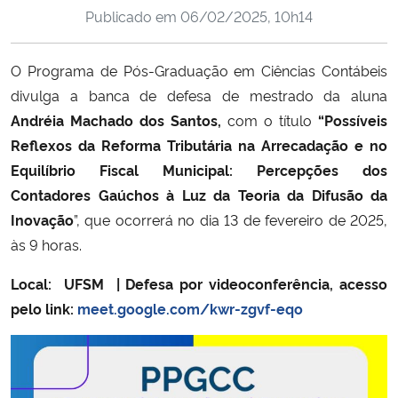
Publicado em
06/02/2025, 10h14
Ministério da Cidadania
Ministério da Saúde
O Programa de Pós-Graduação em Ciências Contábeis
divulga a banca de defesa de mestrado da aluna
Ministério de Minas e Energia
Andréia Machado dos Santos,
com o título
“Possíveis
Reflexos da Reforma Tributária na Arrecadação e no
Ministério da Ciência, Tecnologia, Inovações e Comunicações
Equilíbrio Fiscal Municipal: Percepções dos
Contadores Gaúchos à Luz da Teoria da Difusão da
Ministério do Meio Ambiente
Inovação
”, que ocorrerá no dia 13 de fevereiro de 2025,
às 9 horas.
Ministério do Turismo
Local: UFSM | Defesa por videoconferência, acesso
Ministério do Desenvolvimento Regional
pelo link:
meet.google.com/kwr-zgvf-eqo
Controladoria-Geral da União
Ministério da Mulher, da Família e dos Direitos Humanos