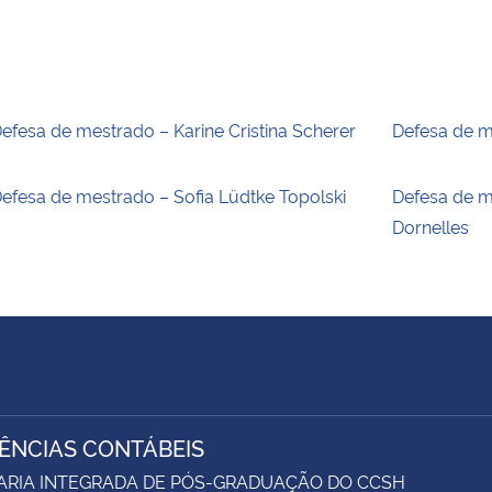
efesa de mestrado – Karine Cristina Scherer
Defesa de m
efesa de mestrado – Sofia Lüdtke Topolski
Defesa de m
Dornelles
IÊNCIAS CONTÁBEIS
ARIA INTEGRADA DE PÓS-GRADUAÇÃO DO CCSH