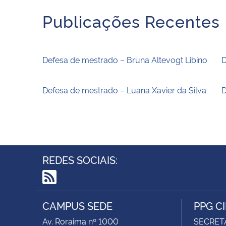
Publicações Recentes
Defesa de mestrado – Bruna Altevogt Libino
D
Defesa de mestrado – Luana Xavier da Silva
D
REDES SOCIAIS:
RSS
CAMPUS SEDE
PPG C
Av. Roraima nº 1000
SECRET