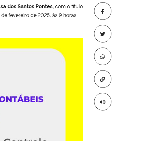
ssa dos Santos Pontes,
com o título
1 de fevereiro de 2025, às 9 horas.
Copiar para áre