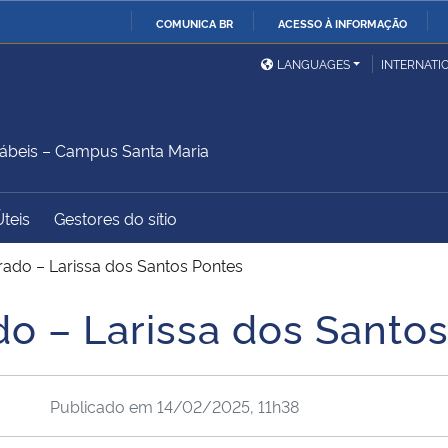
COMUNICA BR
ACESSO À INFORMAÇÃO
Ministério da Defesa
Ministério das Relações
Mini
IR
LANGUAGES
INTERNATI
Exteriores
PARA
O
Ministério da Cidadania
Ministério da Saúde
Mini
CONTEÚDO
ábeis – Campus Santa Maria
Úteis
Gestores do sítio
Ministério do
Controladoria-Geral da
Mini
Desenvolvimento Regional
União
Famí
ado – Larissa dos Santos Pontes
Hum
o – Larissa dos Santo
Advocacia-Geral da União
Banco Central do Brasil
Plan
Publicado em
14/02/2025, 11h38