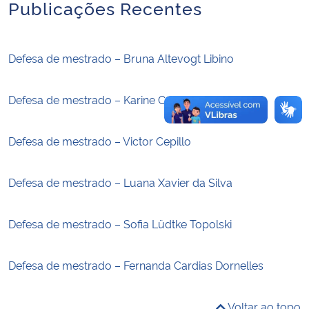
Publicações Recentes
Secretaria-Geral
Defesa de mestrado – Bruna Altevogt Libino
Secretaria de Governo
Defesa de mestrado – Karine Cristina Scherer
Gabinete de Segurança Institucional
Defesa de mestrado – Victor Cepillo
Advocacia-Geral da União
Banco Central do Brasil
Defesa de mestrado – Luana Xavier da Silva
Planalto
Defesa de mestrado – Sofia Lüdtke Topolski
Defesa de mestrado – Fernanda Cardias Dornelles
Voltar ao topo