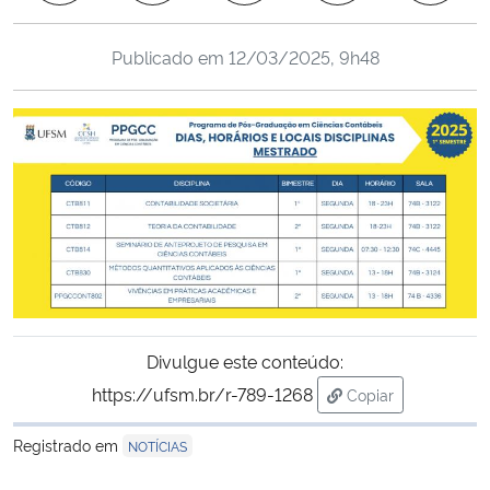
Ministério da Cidadania
Publicado em
12/03/2025, 9h48
Ministério da Saúde
Ministério de Minas e Energia
Ministério da Ciência, Tecnologia, Inovações e Comunicações
Ministério do Meio Ambiente
Ministério do Turismo
Divulgue este conteúdo:
Ministério do Desenvolvimento Regional
https://ufsm.br/r-789-1268
Copiar
para área de tran
Controladoria-Geral da União
Registrado em
NOTÍCIAS
Ministério da Mulher, da Família e dos Direitos Humanos