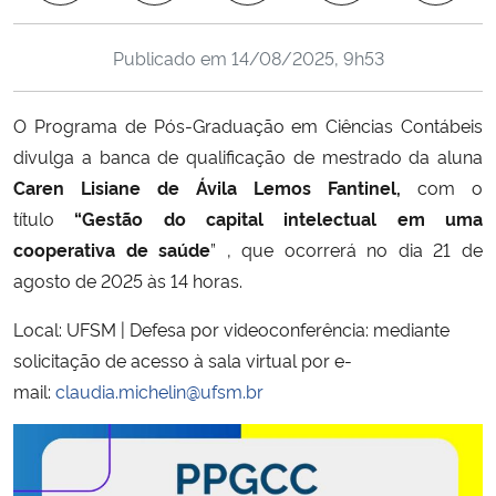
Ministério da Cidadania
Publicado em
14/08/2025, 9h53
Ministério da Saúde
O Programa de Pós-Graduação em Ciências Contábeis
Ministério de Minas e Energia
divulga a banca de qualificação de mestrado da aluna
Caren Lisiane de Ávila Lemos Fantinel,
com o
Ministério da Ciência, Tecnologia, Inovações e Comunicações
título
“Gestão do capital intelectual em uma
cooperativa de saúde
” , que ocorrerá no dia 21 de
Ministério do Meio Ambiente
agosto de 2025 às 14 horas.
Ministério do Turismo
Local: UFSM | Defesa por videoconferência: mediante
solicitação de acesso à sala virtual por e-
Ministério do Desenvolvimento Regional
mail:
claudia.michelin@ufsm.br
Controladoria-Geral da União
Ministério da Mulher, da Família e dos Direitos Humanos