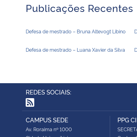
Publicações Recentes
Defesa de mestrado – Bruna Altevogt Libino
D
Defesa de mestrado – Luana Xavier da Silva
D
REDES SOCIAIS:
RSS
CAMPUS SEDE
PPG C
Av. Roraima nº 1000
SECRET