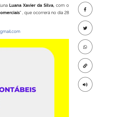
aluna
Luana Xavier da Silva,
com o
comerciais
” , que ocorrerá no dia 28
@gmail.com
Copiar para áre