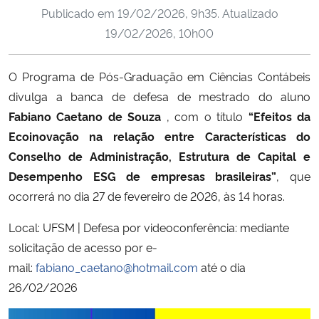
Publicado em
19/02/2026, 9h35
. Atualizado
Ministério da Cidadania
19/02/2026, 10h00
Ministério da Saúde
O Programa de Pós-Graduação em Ciências Contábeis
Ministério de Minas e Energia
divulga a banca de defesa de mestrado do aluno
Fabiano Caetano de Souza
,
com o título
“Efeitos da
Ministério da Ciência, Tecnologia, Inovações e Comunicações
Ecoinovação na relação entre Características do
Conselho de Administração, Estrutura de Capital e
Ministério do Meio Ambiente
Desempenho ESG de empresas brasileiras”
, que
ocorrerá no dia 27 de fevereiro de 2026, às 14 horas.
Ministério do Turismo
Local: UFSM | Defesa por videoconferência: mediante
Ministério do Desenvolvimento Regional
solicitação de acesso por e-
mail:
fabiano_caetano@hotmail.com
até o dia
Controladoria-Geral da União
26/02/2026
Ministério da Mulher, da Família e dos Direitos Humanos