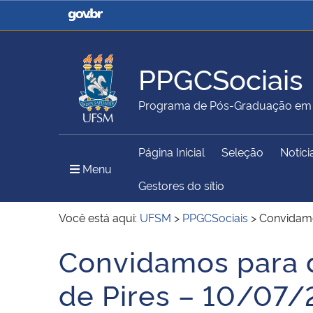
Casa Civil
Ministério da Justiça e
Segurança Pública
PPGCSociais
Ministério da Agricultura,
Ministério da Educação
Programa de Pós-Graduação em C
Pecuária e Abastecimento
Página Inicial
Seleção
Notíci
Ministério do Meio Ambiente
Ministério do Turismo
Menu Principal do Sítio
Menu
Gestores do sítio
Você está aqui:
UFSM
>
PPGCSociais
>
Convidamo
Secretaria de Governo
Gabinete de Segurança
Convidamos para d
Início do conteúdo
Institucional
de Pires – 10/07/