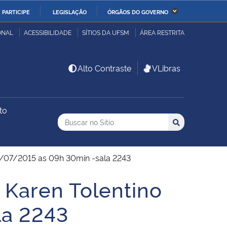
PARTICIPE
LEGISLAÇÃO
ÓRGÃOS DO GOVERNO
stério da Economia
Ministério da Infraestrutura
ONAL
ACESSIBILIDADE
SÍTIOS DA UFSM
ÁREA RESTRITA
stério de Minas e Energia
Ministério da Ciência,
Alto Contraste
VLibras
Tecnologia, Inovações e
Comunicações
to
Buscar no no Sítio
stério da Mulher, da
Secretaria-Geral
Busca
Busca:
Buscar
lia e dos Direitos
anos
0/07/2015 as 09h 30min -sala 2243
alto
Karen Tolentino
la 2243