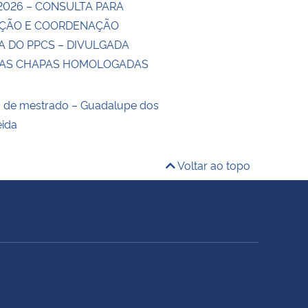
2026 – CONSULTA PARA
ÇÃO E COORDENAÇÃO
A DO PPCS – DIVULGADA
DAS CHAPAS HOMOLOGADAS
o de mestrado – Guadalupe dos
eida
Voltar ao topo