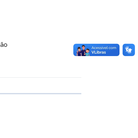
ão
 transferência