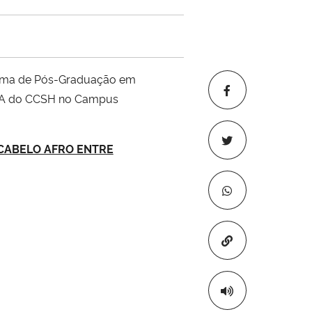
ama de Pós-Graduação em
 – A do CCSH no Campus
 CABELO AFRO ENTRE
Copiar para áre