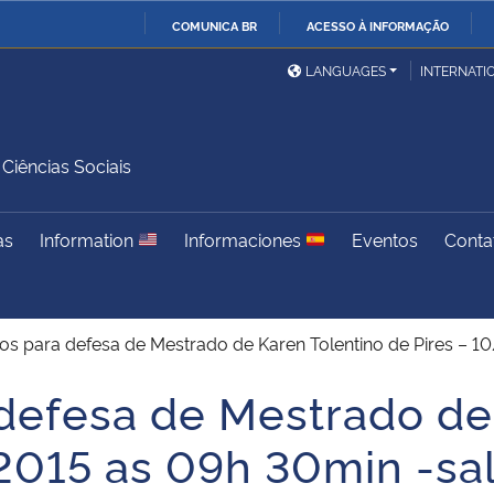
COMUNICA BR
ACESSO À INFORMAÇÃO
Ministério da Defesa
Ministério das Relações
Mini
IR
LANGUAGES
INTERNATI
Exteriores
PARA
O
Ministério da Cidadania
Ministério da Saúde
Mini
CONTEÚDO
iências Sociais
as
Information
Informaciones
Eventos
Conta
Ministério do
Controladoria-Geral da
Mini
Desenvolvimento Regional
União
Famí
Hum
s para defesa de Mestrado de Karen Tolentino de Pires – 1
Advocacia-Geral da União
Banco Central do Brasil
Plan
efesa de Mestrado de 
2015 as 09h 30min -sa