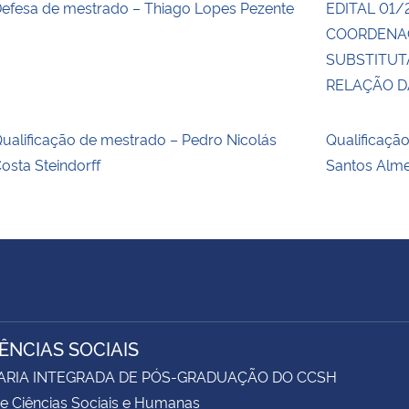
efesa de mestrado – Thiago Lopes Pezente
EDITAL 01/
COORDENA
SUBSTITUT
RELAÇÃO 
ualificação de mestrado – Pedro Nicolás
Qualificaçã
osta Steindorff
Santos Alm
IÊNCIAS SOCIAIS
ARIA INTEGRADA DE PÓS-GRADUAÇÃO DO CCSH
e Ciências Sociais e Humanas