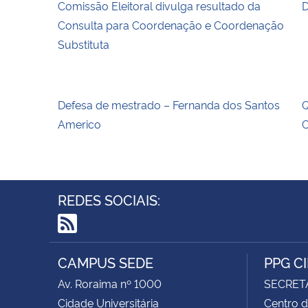
Comissão Eleitoral divulga resultado da
D
Consulta para Coordenação e Coordenação
Substituta
Defesa de mestrado – Fernanda dos Santos
Q
Americo
C
REDES SOCIAIS:
RSS
CAMPUS SEDE
PPG C
Av. Roraima nº 1000
SECRET
Cidade Universitária
Centro d