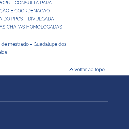
2026 – CONSULTA PARA
ÇÃO E COORDENAÇÃO
A DO PPCS – DIVULGADA
DAS CHAPAS HOMOLOGADAS
o de mestrado – Guadalupe dos
eida
Voltar ao topo