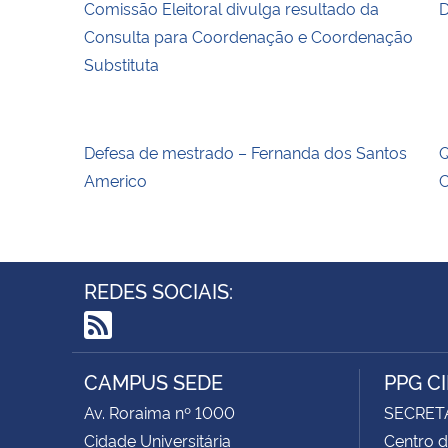
Comissão Eleitoral divulga resultado da
D
Consulta para Coordenação e Coordenação
Substituta
Defesa de mestrado – Fernanda dos Santos
Q
Americo
C
REDES SOCIAIS:
RSS
CAMPUS SEDE
PPG C
Av. Roraima nº 1000
SECRET
Cidade Universitária
Centro d