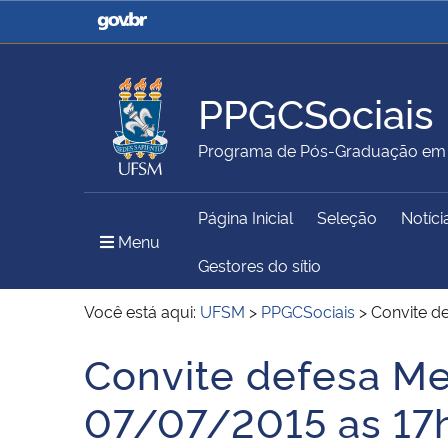
Casa Civil
Ministério da Justiça e
Segurança Pública
PPGCSociais
Ministério da Agricultura,
Ministério da Educação
Programa de Pós-Graduação em C
Pecuária e Abastecimento
Página Inicial
Seleção
Notíci
Ministério do Meio Ambiente
Ministério do Turismo
Menu Principal do Sítio
Menu
Gestores do sítio
Você está aqui:
UFSM
>
PPGCSociais
>
Convite d
Secretaria de Governo
Gabinete de Segurança
Convite defesa Me
Início do conteúdo
Institucional
07/07/2015 as 17h