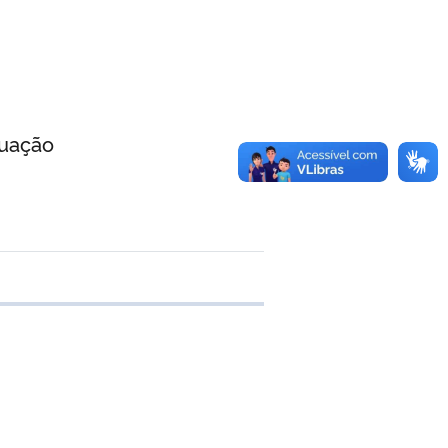
ção
 transferência