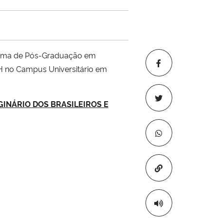
ama de Pós-Graduação em
SH no Campus Universitário em
INÁRIO DOS BRASILEIROS E
Copiar para áre