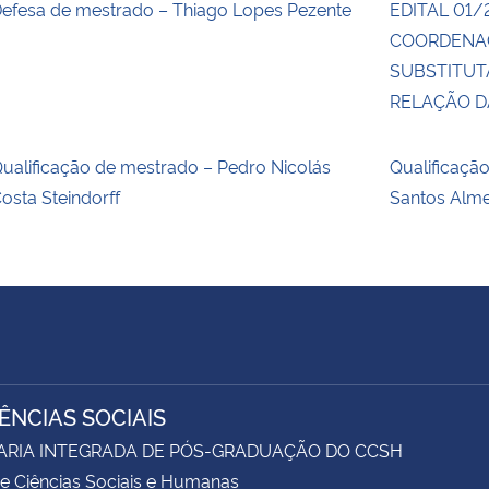
efesa de mestrado – Thiago Lopes Pezente
EDITAL 01/
COORDENA
SUBSTITUT
RELAÇÃO 
ualificação de mestrado – Pedro Nicolás
Qualificaçã
osta Steindorff
Santos Alm
IÊNCIAS SOCIAIS
ARIA INTEGRADA DE PÓS-GRADUAÇÃO DO CCSH
e Ciências Sociais e Humanas