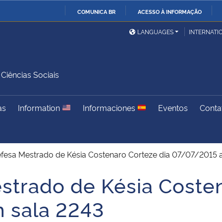
COMUNICA BR
ACESSO À INFORMAÇÃO
Ministério da Defesa
Ministério das Relações
Mini
IR
LANGUAGES
INTERNATI
Exteriores
PARA
O
Ministério da Cidadania
Ministério da Saúde
Mini
CONTEÚDO
iências Sociais
as
Information
Informaciones
Eventos
Conta
Ministério do
Controladoria-Geral da
Mini
Desenvolvimento Regional
União
Famí
Hum
efesa Mestrado de Késia Costenaro Corteze dia 07/07/2015 a
Advocacia-Geral da União
Banco Central do Brasil
Plan
strado de Késia Costen
 sala 2243