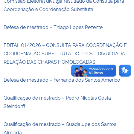
Comissão Eleitoral divulga resultado da Consulta para
Coordenação e Coordenação Substituta
Secretaria-Geral
Defesa de mestrado – Thiago Lopes Pezente
Secretaria de Governo
EDITAL 01/2026 – CONSULTA PARA COORDENAÇÃO E
Gabinete de Segurança Institucional
COORDENAÇÃO SUBSTITUTA DO PPCS – DIVULGADA
RELAÇÃO DAS CHAPAS HOMOLOGADAS
Advocacia-Geral da União
Banco Central do Brasil
Defesa de mestrado – Fernanda dos Santos Americo
Planalto
Qualificação de mestrado – Pedro Nicolás Costa
Steindorff
Qualificação de mestrado – Guadalupe dos Santos
Almeida