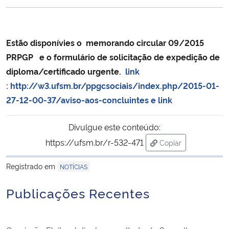
Ministério da Cidadania
Ministério da Saúde
Estão disponívies o memorando circular 09/2015
PRPGP
e o formulário de solicitação de expedição de
Ministério de Minas e Energia
diploma/certificado urgente.
link
:
http://w3.ufsm.br/ppgcsociais/index.php/2015-01-
Ministério da Ciência, Tecnologia, Inovações e Comunicações
27-12-00-37/aviso-aos-concluintes
e link
Ministério do Meio Ambiente
Divulgue este conteúdo:
https://ufsm.br/r-532-471
Copiar
Ministério do Turismo
para área de trans
Registrado em
NOTÍCIAS
Ministério do Desenvolvimento Regional
Publicações Recentes
Controladoria-Geral da União
Ministério da Mulher, da Família e dos Direitos Humanos