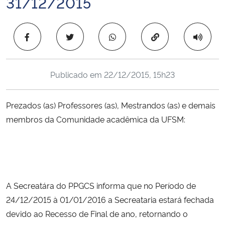
31/12/2015
Ministério da Cidadania
Copiar para área 
Ministério da Saúde
Ministério de Minas e Energia
Publicado em
22/12/2015, 15h23
Ministério da Ciência, Tecnologia, Inovações e Comunicações
Prezados (as) Professores (as), Mestrandos (as) e demais
Ministério do Meio Ambiente
membros da Comunidade acadêmica da UFSM:
Ministério do Turismo
Ministério do Desenvolvimento Regional
A Secreatára do PPGCS informa que no Período de
Controladoria-Geral da União
24/12/2015 à 01/01/2016 a Secreataria estará fechada
devido ao Recesso de Final de ano, retornando o
Ministério da Mulher, da Família e dos Direitos Humanos