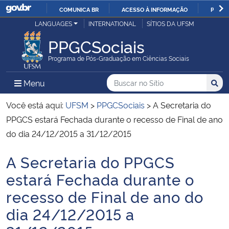
COMUNICA BR
ACESSO À INFORMAÇÃO
PARTI
Casa Civil
LANGUAGES
INTERNATIONAL
SÍTIOS DA UFSM
IR
PARA
PPGCSociais
Ministério da Justiça e Segurança Pública
O
Programa de Pós-Graduação em Ciências Sociais
CONTEÚDO
Ministério da Defesa
Buscar no no Sítio
Busca
Busca:
Menu Principal do Sítio
Menu
Busc
Ministério das Relações Exteriores
Você está aqui:
UFSM
>
PPGCSociais
>
A Secretaria do
PPGCS estará Fechada durante o recesso de Final de ano
Ministério da Economia
do dia 24/12/2015 a 31/12/2015
A Secretaria do PPGCS
Ministério da Infraestrutura
Início do conteúdo
estará Fechada durante o
Ministério da Agricultura, Pecuária e Abastecimento
recesso de Final de ano do
dia 24/12/2015 a
Ministério da Educação