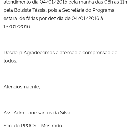
atendimento dia 04/01/2015 pela manhã das 08h as 11h
pela Bolsista Tássia, pois a Secretária do Programa
Secretaria-Geral
estará de férias por dez dia de 04/01/2016 à
13/01/2016.
Secretaria de Governo
Gabinete de Segurança Institucional
Desde já Agradecemos a atenção e comprensão de
todos.
Advocacia-Geral da União
Banco Central do Brasil
Atenciosmaente,
Planalto
Ass. Adm. Jane santos da Silva,
Sec. do PPGCS – Mestrado