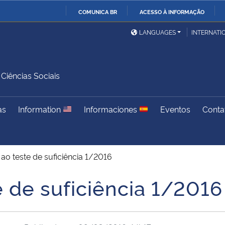
COMUNICA BR
ACESSO À INFORMAÇÃO
Ministério da Defesa
Ministério das Relações
Mini
IR
LANGUAGES
INTERNATI
Exteriores
PARA
O
Ministério da Cidadania
Ministério da Saúde
Mini
CONTEÚDO
iências Sociais
as
Information
Informaciones
Eventos
Conta
Ministério do
Controladoria-Geral da
Mini
Desenvolvimento Regional
União
Famí
Hum
 ao teste de suficiência 1/2016
Advocacia-Geral da União
Banco Central do Brasil
Plan
e de suficiência 1/2016