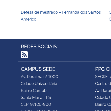
Defesa de mestrado – Fernanda dos Santos
Q
Americo
C
REDES SOCIAIS:
RSS
CAMPUS SEDE
PPG C
Av. Roraima nº 1000
SECRET
Cidade Universitária
Centro d
Bairro Camobi
Av. Rora
Santa Maria - RS
Cidade U
CEP: 97105-900
Bairro 
+55 (55) 3220-8000
CEP: 97