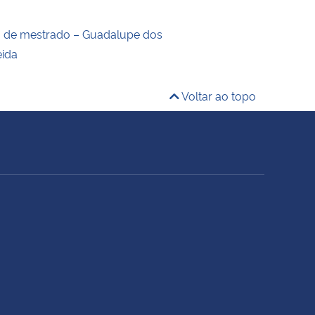
o de mestrado – Guadalupe dos
eida
Voltar ao topo