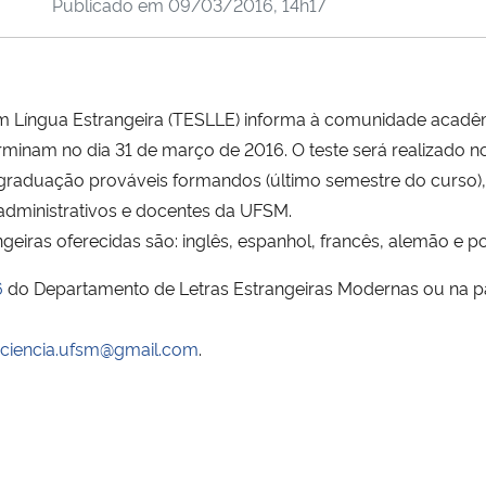
Publicado em
09/03/2016, 14h17
em Língua Estrangeira (TESLLE) informa à comunidade acadêm
rminam no dia 31 de março de 2016. O teste será realizado n
 de graduação prováveis formandos (último semestre do curso
administrativos e docentes da UFSM.
ngeiras oferecidas são: inglês, espanhol, francês, alemão e p
6
do Departamento de Letras Estrangeiras Modernas ou na p
iciencia.ufsm@gmail.com
.