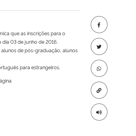
ica que as inscrições para o
o dia 03 de junho de 2016.
), alunos de pós-graduação, alunos
ortuguês para estrangeiros.
ágina
Copiar para áre