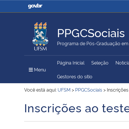
Casa Civil
Ministério da Justiça e
Segurança Pública
PPGCSociais
Ministério da Agricultura,
Ministério da Educação
Programa de Pós-Graduação em C
Pecuária e Abastecimento
Página Inicial
Seleção
Notíci
Ministério do Meio Ambiente
Ministério do Turismo
Menu Principal do Sítio
Menu
Gestores do sítio
Você está aqui:
UFSM
>
PPGCSociais
>
Inscrições
Secretaria de Governo
Gabinete de Segurança
Inscrições ao test
Início do conteúdo
Institucional