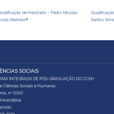
ualificação de mestrado – Pedro Nicolás
Qualificaçã
osta Steindorff
Santos Alm
IÊNCIAS SOCIAIS
ARIA INTEGRADA DE PÓS-GRADUAÇÃO DO CCSH
e Ciências Sociais e Humanas
ima, nº 1000
niversitária
Camobi
105-900