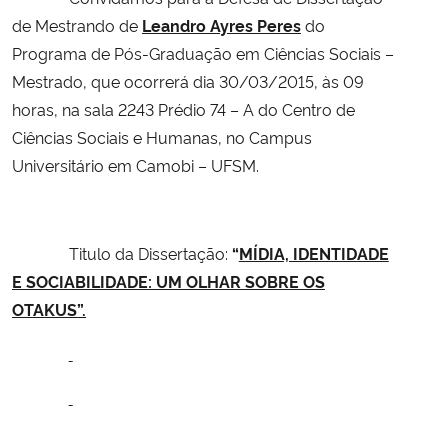
de Mestrando de
Leandro Ayres Peres
do
Secretaria-Geral
Programa de Pós-Graduação em Ciências Sociais –
Mestrado, que ocorrerá dia 30/03/2015, às 09
Secretaria de Governo
horas, na sala 2243 Prédio 74 – A do Centro de
Ciências Sociais e Humanas, no Campus
Gabinete de Segurança Institucional
Universitário em Camobi – UFSM.
Advocacia-Geral da União
Titulo da Dissertação:
“
MÍDIA, IDENTIDADE
Banco Central do Brasil
E SOCIABILIDADE: UM OLHAR SOBRE OS
OTAKUS
”.
Planalto