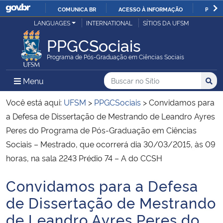
COMUNICA BR
ACESSO À INFORMAÇÃO
PARTI
Casa Civil
LANGUAGES
INTERNATIONAL
SÍTIOS DA UFSM
IR
PARA
PPGCSociais
Ministério da Justiça e Segurança Pública
O
Programa de Pós-Graduação em Ciências Sociais
CONTEÚDO
Ministério da Defesa
Buscar no no Sítio
Busca
Busca:
Menu Principal do Sítio
Menu
Busc
Ministério das Relações Exteriores
Você está aqui:
UFSM
>
PPGCSociais
>
Convidamos para
a Defesa de Dissertação de Mestrando de Leandro Ayres
Ministério da Economia
Peres do Programa de Pós-Graduação em Ciências
Sociais – Mestrado, que ocorrerá dia 30/03/2015, às 09
Ministério da Infraestrutura
horas, na sala 2243 Prédio 74 – A do CCSH
Ministério da Agricultura, Pecuária e Abastecimento
Convidamos para a Defesa
Início do conteúdo
de Dissertação de Mestrando
Ministério da Educação
de Leandro Ayres Peres do