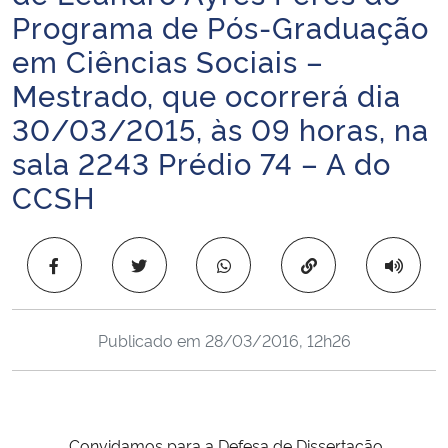
Programa de Pós-Graduação
Ministério da Cidadania
em Ciências Sociais –
Ministério da Saúde
Mestrado, que ocorrerá dia
30/03/2015, às 09 horas, na
Ministério de Minas e Energia
sala 2243 Prédio 74 – A do
Ministério da Ciência, Tecnologia, Inovações e Comunicações
CCSH
Ministério do Meio Ambiente
Copiar para área 
Ministério do Turismo
Ministério do Desenvolvimento Regional
Publicado em
28/03/2016, 12h26
Controladoria-Geral da União
Ministério da Mulher, da Família e dos Direitos Humanos
Convidamos para a Defesa de Dissertação