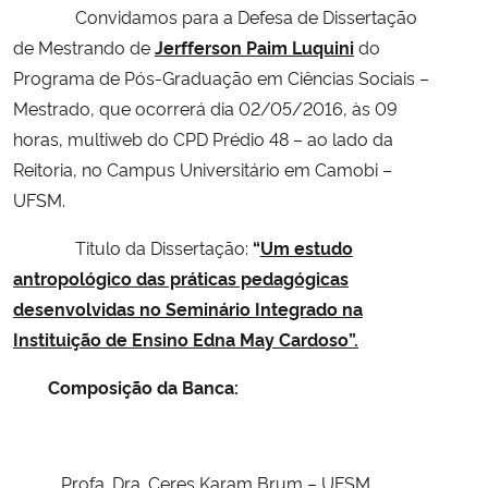
Convidamos para a Defesa de Dissertação
de Mestrando de
Jerfferson Paim Luquini
do
Secretaria-Geral
Programa de Pós-Graduação em Ciências Sociais –
Mestrado, que ocorrerá dia 02/05/2016, às 09
Secretaria de Governo
horas, multiweb do CPD Prédio 48 – ao lado da
Gabinete de Segurança Institucional
Reitoria, no Campus Universitário em Camobi –
UFSM.
Advocacia-Geral da União
Titulo da Dissertação:
“
Um estudo
antropológico das práticas pedagógicas
Banco Central do Brasil
desenvolvidas no Seminário Integrado na
Instituição de Ensino Edna May Cardoso
”.
Planalto
Composição da Banca:
Profa. Dra. Ceres Karam Brum – UFSM