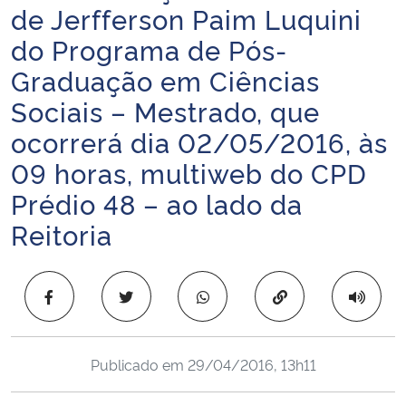
de Jerfferson Paim Luquini
Ministério da Cidadania
do Programa de Pós-
Ministério da Saúde
Graduação em Ciências
Sociais – Mestrado, que
Ministério de Minas e Energia
ocorrerá dia 02/05/2016, às
Ministério da Ciência, Tecnologia, Inovações e Comunicações
09 horas, multiweb do CPD
Prédio 48 – ao lado da
Ministério do Meio Ambiente
Reitoria
Ministério do Turismo
Copiar para área 
Ministério do Desenvolvimento Regional
Controladoria-Geral da União
Publicado em
29/04/2016, 13h11
Ministério da Mulher, da Família e dos Direitos Humanos