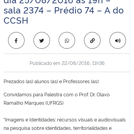
Ministério da Cidadania
sala 2374 – Prédio 74 – A do
CCSH
Ministério da Saúde
Ministério de Minas e Energia
Copiar para área 
Ministério da Ciência, Tecnologia, Inovações e Comunicações
Publicado em
22/08/2016, 11h36
Ministério do Meio Ambiente
Prezados (as) alunos (as) e Professores (as):
Ministério do Turismo
Convidamos para Palestra com o Prof. Dr. Olavo
Ministério do Desenvolvimento Regional
Ramalho Marques (UFRGS)
Controladoria-Geral da União
“Imagens e Identidades: recursos visuais e audiovisuais
na pesquisa sobre identidades, territorialidades e
Ministério da Mulher, da Família e dos Direitos Humanos