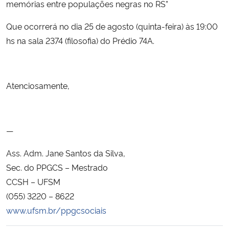
memórias entre populações negras no RS”
Secretaria-Geral
Que ocorrerá no dia 25 de agosto (quinta-feira) às 19:00
hs na sala 2374 (filosofia) do Prédio 74A.
Secretaria de Governo
Gabinete de Segurança Institucional
Atenciosamente,
Advocacia-Geral da União
—
Banco Central do Brasil
Ass. Adm. Jane Santos da Silva,
Planalto
Sec. do PPGCS – Mestrado
CCSH – UFSM
(055) 3220 – 8622
www.ufsm.br/ppgcsociais