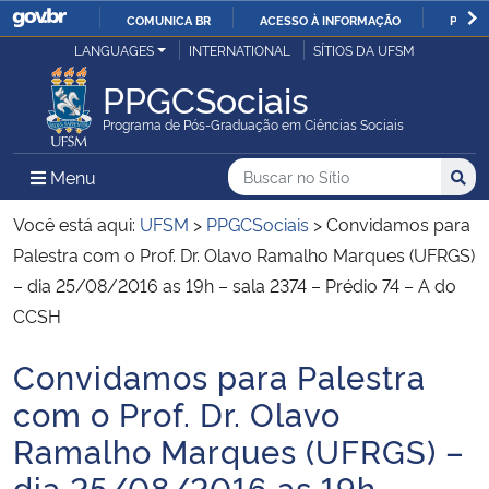
COMUNICA BR
ACESSO À INFORMAÇÃO
PARTI
Casa Civil
LANGUAGES
INTERNATIONAL
SÍTIOS DA UFSM
IR
PARA
PPGCSociais
Ministério da Justiça e Segurança Pública
O
Programa de Pós-Graduação em Ciências Sociais
CONTEÚDO
Ministério da Defesa
Buscar no no Sítio
Busca
Busca:
Menu Principal do Sítio
Menu
Busc
Ministério das Relações Exteriores
Você está aqui:
UFSM
>
PPGCSociais
>
Convidamos para
Palestra com o Prof. Dr. Olavo Ramalho Marques (UFRGS)
Ministério da Economia
– dia 25/08/2016 as 19h – sala 2374 – Prédio 74 – A do
CCSH
Ministério da Infraestrutura
Convidamos para Palestra
Início do conteúdo
Ministério da Agricultura, Pecuária e Abastecimento
com o Prof. Dr. Olavo
Ramalho Marques (UFRGS) –
Ministério da Educação
dia 25/08/2016 as 19h –