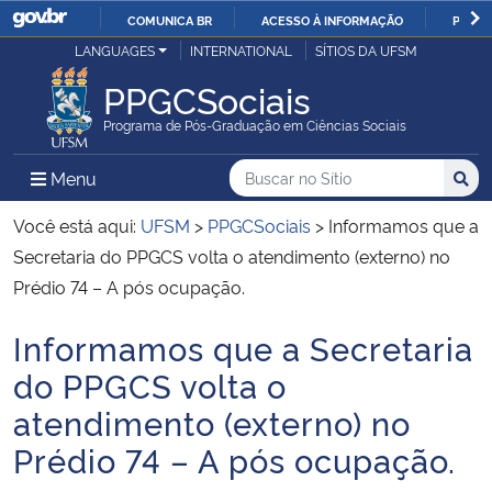
COMUNICA BR
ACESSO À INFORMAÇÃO
PARTI
Casa Civil
LANGUAGES
INTERNATIONAL
SÍTIOS DA UFSM
IR
PARA
PPGCSociais
Ministério da Justiça e Segurança Pública
O
Programa de Pós-Graduação em Ciências Sociais
CONTEÚDO
Ministério da Defesa
Buscar no no Sítio
Busca
Busca:
Menu Principal do Sítio
Menu
Busc
Ministério das Relações Exteriores
Você está aqui:
UFSM
>
PPGCSociais
>
Informamos que a
Secretaria do PPGCS volta o atendimento (externo) no
Ministério da Economia
Prédio 74 – A pós ocupação.
Informamos que a Secretaria
Ministério da Infraestrutura
Início do conteúdo
do PPGCS volta o
Ministério da Agricultura, Pecuária e Abastecimento
atendimento (externo) no
Prédio 74 – A pós ocupação.
Ministério da Educação