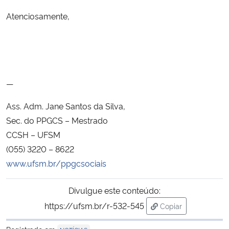
Atenciosamente,
Secretaria-Geral
Secretaria de Governo
Gabinete de Segurança Institucional
—
Ass. Adm. Jane Santos da Silva,
Advocacia-Geral da União
Sec. do PPGCS – Mestrado
Banco Central do Brasil
CCSH – UFSM
(055) 3220 – 8622
Planalto
www.ufsm.br/ppgcsociais
Divulgue este conteúdo:
https://ufsm.br/r-532-545
Copiar
para área de trans