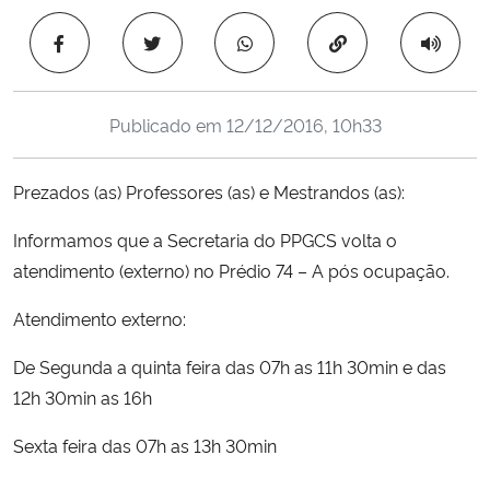
Ministério da Cidadania
Copiar para área 
Ministério da Saúde
Publicado em
12/12/2016, 10h33
Ministério de Minas e Energia
Prezados (as) Professores (as) e Mestrandos (as):
Ministério da Ciência, Tecnologia, Inovações e Comunicações
Informamos que a Secretaria do PPGCS volta o
Ministério do Meio Ambiente
atendimento (externo) no Prédio 74 – A pós ocupação.
Ministério do Turismo
Atendimento externo:
De Segunda a quinta feira das 07h as 11h 30min e das
Ministério do Desenvolvimento Regional
12h 30min as 16h
Controladoria-Geral da União
Sexta feira das 07h as 13h 30min
Ministério da Mulher, da Família e dos Direitos Humanos