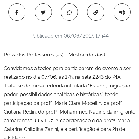
Ministério da Cidadania
Copiar para área 
Ministério da Saúde
Publicado em
06/06/2017, 17h44
Ministério de Minas e Energia
Prezados Professores (as) e Mestrandos (as):
Ministério da Ciência, Tecnologia, Inovações e Comunicações
Convidamos a todos para participarem do evento a ser
Ministério do Meio Ambiente
realizado no dia 07/06, às 17h, na sala 2243 do 74A.
Trata-se de mesa redonda intitulada “Estado, migração e
Ministério do Turismo
poder: possibilidades analíticas e históricas”, tendo
participação da profª. Maria Clara Mocellin, da profª.
Ministério do Desenvolvimento Regional
Giuliana Redin, do profº. Mohammed Nadir e da imigrante
camaronesa July Luz. A coordenação é da profª. Maria
Controladoria-Geral da União
Catarina Chitolina Zanini, e a certificação é para 2h de
atividade.
Ministério da Mulher, da Família e dos Direitos Humanos