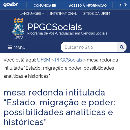
COMUNICA BR
ACESSO À INFORMAÇÃO
PARTI
Casa Civil
LANGUAGES
INTERNATIONAL
SÍTIOS DA UFSM
IR
PARA
PPGCSociais
Ministério da Justiça e Segurança Pública
O
Programa de Pós-Graduação em Ciências Sociais
CONTEÚDO
Ministério da Defesa
Buscar no no Sítio
Busca
Busca:
Menu Principal do Sítio
Menu
Busc
Ministério das Relações Exteriores
Você está aqui:
UFSM
>
PPGCSociais
>
mesa redonda
intitulada “Estado, migração e poder: possibilidades
Ministério da Economia
analíticas e históricas”
mesa redonda intitulada
Ministério da Infraestrutura
Início do conteúdo
“Estado, migração e poder:
Ministério da Agricultura, Pecuária e Abastecimento
possibilidades analíticas e
históricas”
Ministério da Educação