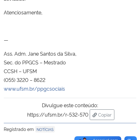
Atenciosamente,
Secretaria-Geral
Secretaria de Governo
—
Gabinete de Segurança Institucional
Ass. Adm. Jane Santos da Silva,
Sec. do PPGCS – Mestrado
Advocacia-Geral da União
CCSH – UFSM
(055) 3220 – 8622
Banco Central do Brasil
www.ufsm.br/ppgcsociais
Planalto
Divulgue este conteúdo:
https://ufsm.br/r-532-570
Copiar
para área de trans
Registrado em
NOTÍCIAS