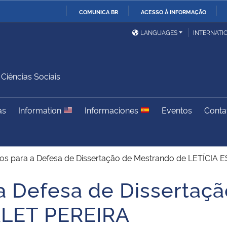
COMUNICA BR
ACESSO À INFORMAÇÃO
Ministério da Defesa
Ministério das Relações
Mini
IR
LANGUAGES
INTERNATI
Exteriores
PARA
O
Ministério da Cidadania
Ministério da Saúde
Mini
CONTEÚDO
iências Sociais
as
Information
Informaciones
Eventos
Conta
Ministério do
Controladoria-Geral da
Mini
Desenvolvimento Regional
União
Famí
Hum
s para a Defesa de Dissertação de Mestrando de LETÍCIA 
Advocacia-Geral da União
Banco Central do Brasil
Plan
a Defesa de Dissertaç
ALET PEREIRA