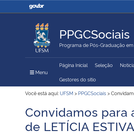
Casa Civil
Ministério da Justiça e
Segurança Pública
PPGCSociais
Ministério da Agricultura,
Ministério da Educação
Programa de Pós-Graduação em C
Pecuária e Abastecimento
Página Inicial
Seleção
Notíci
Ministério do Meio Ambiente
Ministério do Turismo
Menu Principal do Sítio
Menu
Gestores do sítio
Você está aqui:
UFSM
>
PPGCSociais
>
Convidamo
Secretaria de Governo
Gabinete de Segurança
Convidamos para 
Início do conteúdo
Institucional
de LETÍCIA ESTIV