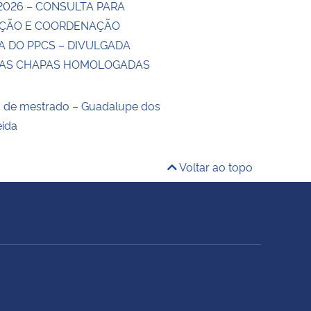
2026 – CONSULTA PARA
ÇÃO E COORDENAÇÃO
A DO PPCS – DIVULGADA
DAS CHAPAS HOMOLOGADAS
o de mestrado – Guadalupe dos
eida
Voltar ao topo