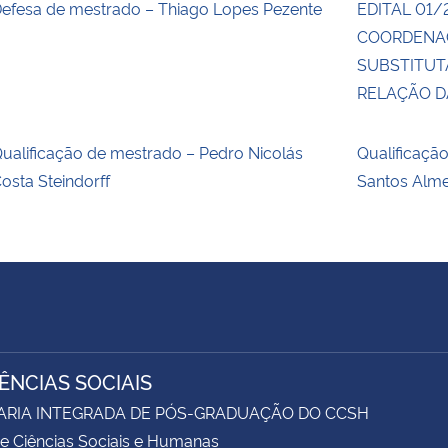
efesa de mestrado – Thiago Lopes Pezente
EDITAL 01/
COORDENA
SUBSTITUT
RELAÇÃO 
ualificação de mestrado – Pedro Nicolás
Qualificaçã
osta Steindorff
Santos Alm
IÊNCIAS SOCIAIS
ARIA INTEGRADA DE PÓS-GRADUAÇÃO DO CCSH
e Ciências Sociais e Humanas