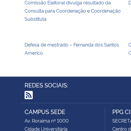
Comissão Eleitoral divulga resultado da
D
Consulta para Coordenação e Coordenação
Substituta
Defesa de mestrado – Fernanda dos Santos
Q
Americo
C
REDES SOCIAIS:
RSS
CAMPUS SEDE
PPG C
Av. Roraima nº 1000
SECRET
Cidade Universitária
Centro d