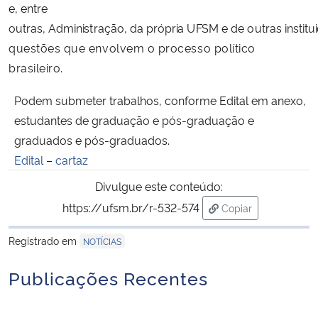
e, entre
outras,
A
d
mi
n
i
s
t
r
açã
o
, da p
r
ó
p
r
i
a
U
F
S
M e de
o
ut
r
as
i
n
s
t
i
t
u
i
Secretaria-Geral
questões que envolvem o processo político
brasileiro.
Secretaria de Governo
Podem submeter trabalhos, conforme Edital em anexo,
Gabinete de Segurança Institucional
estudantes de graduação e pós-graduação e
graduados e pós-graduados.
Advocacia-Geral da União
Edital
–
cartaz
Banco Central do Brasil
Divulgue este conteúdo:
https://ufsm.br/r-532-574
Copiar
Planalto
para área de trans
Registrado em
NOTÍCIAS
Publicações Recentes