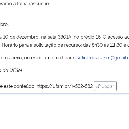
varão a folha rascunho.
bro;
a 10 de dezembro, na sala 3301A, no prédio 16. O acesso a
. Horário para a solicitação de recurso: das 8h30 às 11h30 e 
, em anexo, ou envie um email para
suficiencia.ufsm@gmail.
ia da UFSM
e este conteúdo:
https://ufsm.br/r-532-582
Copiar
para área de