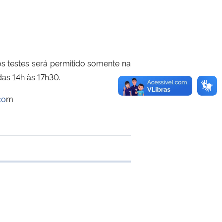
os testes será permitido somente na
das 14h às 17h30.
co
m
 transferência