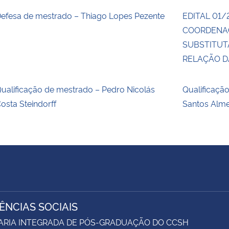
efesa de mestrado – Thiago Lopes Pezente
EDITAL 01/
COORDENA
SUBSTITUT
RELAÇÃO 
ualificação de mestrado – Pedro Nicolás
Qualificaçã
osta Steindorff
Santos Alm
IÊNCIAS SOCIAIS
ARIA INTEGRADA DE PÓS-GRADUAÇÃO DO CCSH