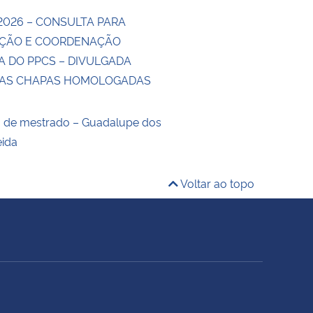
2026 – CONSULTA PARA
ÇÃO E COORDENAÇÃO
A DO PPCS – DIVULGADA
DAS CHAPAS HOMOLOGADAS
o de mestrado – Guadalupe dos
eida
Voltar ao topo