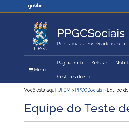
Casa Civil
Ministério da Justiça e
Segurança Pública
PPGCSociais
Ministério da Agricultura,
Ministério da Educação
Programa de Pós-Graduação em C
Pecuária e Abastecimento
Página Inicial
Seleção
Notíci
Ministério do Meio Ambiente
Ministério do Turismo
Menu Principal do Sítio
Menu
Gestores do sítio
Você está aqui:
UFSM
>
PPGCSociais
>
Equipe do 
Secretaria de Governo
Gabinete de Segurança
Equipe do Teste de
Início do conteúdo
Institucional