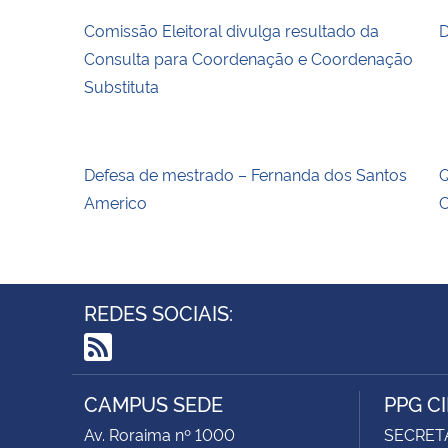
Comissão Eleitoral divulga resultado da
D
Consulta para Coordenação e Coordenação
Substituta
Defesa de mestrado – Fernanda dos Santos
Q
Americo
C
REDES SOCIAIS:
RSS
CAMPUS SEDE
PPG C
Av. Roraima nº 1000
SECRET