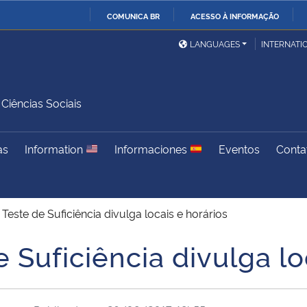
COMUNICA BR
ACESSO À INFORMAÇÃO
Ministério da Defesa
Ministério das Relações
Mini
IR
LANGUAGES
INTERNATI
Exteriores
PARA
O
Ministério da Cidadania
Ministério da Saúde
Mini
CONTEÚDO
iências Sociais
as
Information
Informaciones
Eventos
Conta
Ministério do
Controladoria-Geral da
Mini
Desenvolvimento Regional
União
Famí
Hum
Teste de Suficiência divulga locais e horários
Advocacia-Geral da União
Banco Central do Brasil
Plan
 Suficiência divulga lo