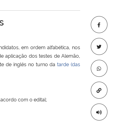
s
ndidatos, em ordem alfabética, nos
de aplicação dos testes de Alemão,
ste de inglês no turno da
tarde (das
Copiar para áre
 acordo com o edital;