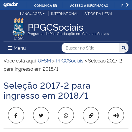
COMUNICA BR
ACESSO À INFORMAÇÃO
PARTI
Casa Civil
LANGUAGES
INTERNATIONAL
SÍTIOS DA UFSM
IR
PARA
PPGCSociais
Ministério da Justiça e Segurança Pública
O
Programa de Pós-Graduação em Ciências Sociais
CONTEÚDO
Ministério da Defesa
Buscar no no Sítio
Busca
Busca:
Menu Principal do Sítio
Menu
Busc
Ministério das Relações Exteriores
Você está aqui:
UFSM
>
PPGCSociais
>
Seleção 2017-2
para ingresso em 2018/1
Ministério da Economia
Seleção 2017-2 para
Início do conteúdo
Ministério da Infraestrutura
ingresso em 2018/1
Ministério da Agricultura, Pecuária e Abastecimento
Copiar para área 
Ministério da Educação