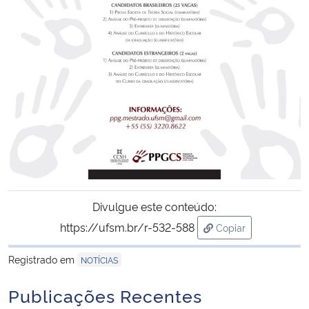
Secretaria-Geral
Secretaria de Governo
Gabinete de Segurança Institucional
Advocacia-Geral da União
Banco Central do Brasil
Divulgue este conteúdo:
Planalto
https://ufsm.br/r-532-588
Copiar
para área de trans
Registrado em
NOTÍCIAS
Publicações Recentes