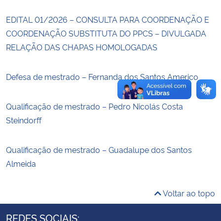
EDITAL 01/2026 – CONSULTA PARA COORDENAÇÃO E
Secretaria-Geral
COORDENAÇÃO SUBSTITUTA DO PPCS – DIVULGADA
RELAÇÃO DAS CHAPAS HOMOLOGADAS
Secretaria de Governo
Gabinete de Segurança Institucional
Defesa de mestrado – Fernanda dos Santos Americo
Advocacia-Geral da União
Qualificação de mestrado – Pedro Nicolás Costa
Steindorff
Banco Central do Brasil
Qualificação de mestrado – Guadalupe dos Santos
Planalto
Almeida
Voltar ao topo
REDES SOCIAIS: