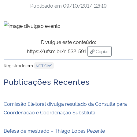
Publicado em
09/10/2017, 12h19
Ministério da Cidadania
Ministério da Saúde
Ministério de Minas e Energia
Divulgue este conteúdo:
https://ufsm.br/r-532-591
Copiar
Ministério da Ciência, Tecnologia, Inovações e Comunicações
para área de trans
Registrado em
NOTÍCIAS
Ministério do Meio Ambiente
Publicações Recentes
Ministério do Turismo
Ministério do Desenvolvimento Regional
Comissão Eleitoral divulga resultado da Consulta para
Coordenação e Coordenação Substituta
Controladoria-Geral da União
Defesa de mestrado – Thiago Lopes Pezente
Ministério da Mulher, da Família e dos Direitos Humanos