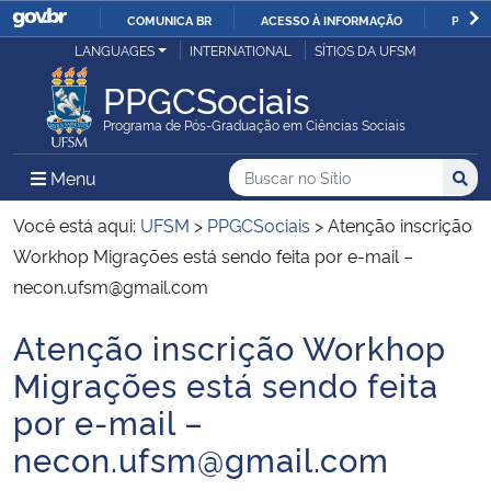
COMUNICA BR
ACESSO À INFORMAÇÃO
PARTI
Casa Civil
LANGUAGES
INTERNATIONAL
SÍTIOS DA UFSM
IR
PARA
PPGCSociais
Ministério da Justiça e Segurança Pública
O
Programa de Pós-Graduação em Ciências Sociais
CONTEÚDO
Ministério da Defesa
Buscar no no Sítio
Busca
Busca:
Menu Principal do Sítio
Menu
Busc
Ministério das Relações Exteriores
Você está aqui:
UFSM
>
PPGCSociais
>
Atenção inscrição
Workhop Migrações está sendo feita por e-mail –
Ministério da Economia
necon.ufsm@gmail.com
Atenção inscrição Workhop
Ministério da Infraestrutura
Início do conteúdo
Migrações está sendo feita
Ministério da Agricultura, Pecuária e Abastecimento
por e-mail –
necon.ufsm@gmail.com
Ministério da Educação