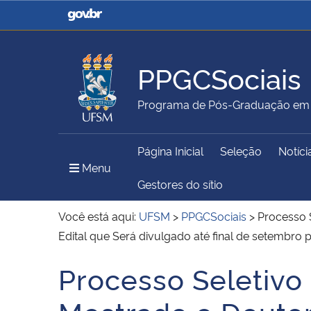
Casa Civil
Ministério da Justiça e
Segurança Pública
PPGCSociais
Ministério da Agricultura,
Ministério da Educação
Programa de Pós-Graduação em C
Pecuária e Abastecimento
Página Inicial
Seleção
Notíci
Ministério do Meio Ambiente
Ministério do Turismo
Menu Principal do Sítio
Menu
Gestores do sítio
Você está aqui:
UFSM
>
PPGCSociais
>
Processo 
Edital que Será divulgado até final de setembro 
Secretaria de Governo
Gabinete de Segurança
Institucional
Processo Seletivo
Início do conteúdo