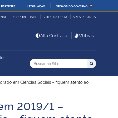
PARTICIPE
LEGISLAÇÃO
ÓRGÃOS DO GOVERNO
stério da Economia
Ministério da Infraestrutura
ONAL
ACESSIBILIDADE
SÍTIOS DA UFSM
ÁREA RESTRITA
stério de Minas e Energia
Ministério da Ciência,
Alto Contraste
VLibras
Tecnologia, Inovações e
Comunicações
to
Buscar no no Sítio
stério da Mulher, da
Secretaria-Geral
Busca
Busca:
Buscar
lia e dos Direitos
anos
orado em Ciências Sociais – fiquem atento ao
alto
 em 2019/1 –