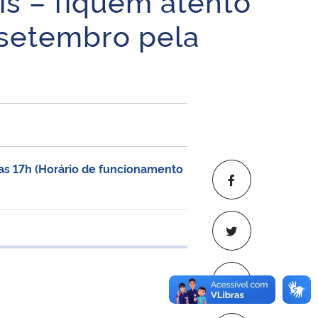
is – fiquem atento
e setembro pela
 as 17h (Horário de funcionamento
 transferência