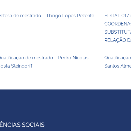
efesa de mestrado – Thiago Lopes Pezente
EDITAL 01/
COORDENA
SUBSTITUT
RELAÇÃO 
ualificação de mestrado – Pedro Nicolás
Qualificaçã
osta Steindorff
Santos Alm
IÊNCIAS SOCIAIS