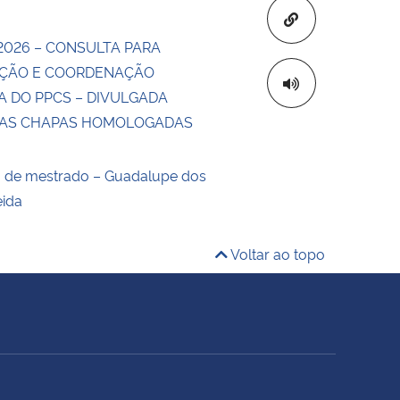
Copiar para áre
2026 – CONSULTA PARA
ÇÃO E COORDENAÇÃO
A DO PPCS – DIVULGADA
DAS CHAPAS HOMOLOGADAS
o de mestrado – Guadalupe dos
eida
Voltar ao topo