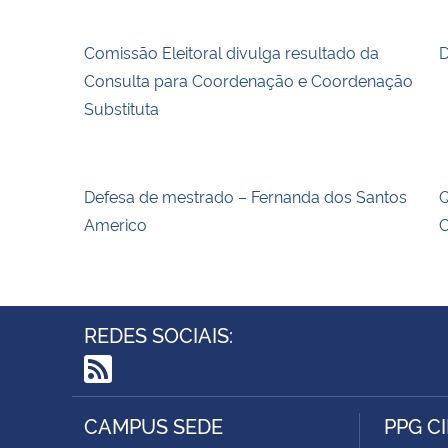
Comissão Eleitoral divulga resultado da
D
Consulta para Coordenação e Coordenação
Substituta
Defesa de mestrado – Fernanda dos Santos
Q
Americo
C
REDES SOCIAIS:
RSS
CAMPUS SEDE
PPG C