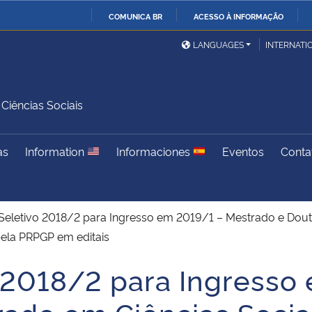
COMUNICA BR
ACESSO À INFORMAÇÃO
Ministério da Defesa
Ministério das Relações
Mini
IR
LANGUAGES
INTERNATI
Exteriores
PARA
O
Ministério da Cidadania
Ministério da Saúde
Mini
CONTEÚDO
iências Sociais
as
Information
Informaciones
Eventos
Conta
Ministério do
Controladoria-Geral da
Mini
Desenvolvimento Regional
União
Famí
Hum
Seletivo 2018/2 para Ingresso em 2019/1 – Mestrado e Dout
pela PRPGP em editais
Advocacia-Geral da União
Banco Central do Brasil
Plan
 2018/2 para Ingresso