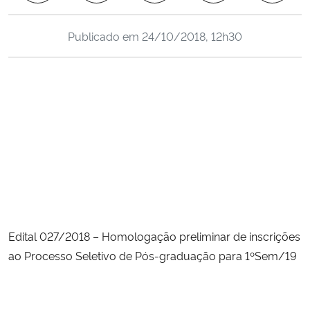
Ministério da Cidadania
Publicado em
24/10/2018, 12h30
Ministério da Saúde
Ministério de Minas e Energia
Ministério da Ciência, Tecnologia, Inovações e Comunicações
Ministério do Meio Ambiente
Ministério do Turismo
Ministério do Desenvolvimento Regional
Edital 027/2018 – Homologação preliminar de inscrições 
ao Processo Seletivo de Pós-graduação para 1ºSem/19
Controladoria-Geral da União
Ministério da Mulher, da Família e dos Direitos Humanos