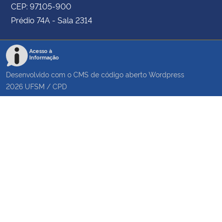
CEP: 97105-900
Prédio 74A - Sala 2314
Acesso à
Informação
Desenvolvido com o CMS de código aberto
Wordpress
2026
UFSM
/
CPD