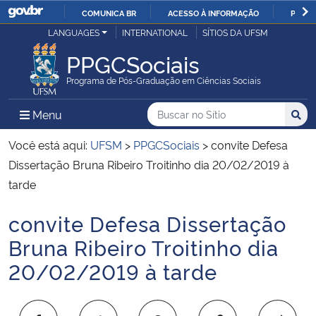
COMUNICA BR
ACESSO À INFORMAÇÃO
PARTI
Casa Civil
LANGUAGES
INTERNATIONAL
SÍTIOS DA UFSM
IR
PARA
PPGCSociais
Ministério da Justiça e Segurança Pública
O
Programa de Pós-Graduação em Ciências Sociais
CONTEÚDO
Ministério da Defesa
Buscar no no Sítio
Busca
Busca:
Menu Principal do Sítio
Menu
Busc
Ministério das Relações Exteriores
Você está aqui:
UFSM
>
PPGCSociais
>
convite Defesa
Dissertação Bruna Ribeiro Troitinho dia 20/02/2019 à
Ministério da Economia
tarde
convite Defesa Dissertação
Ministério da Infraestrutura
Início do conteúdo
Bruna Ribeiro Troitinho dia
Ministério da Agricultura, Pecuária e Abastecimento
20/02/2019 à tarde
Ministério da Educação