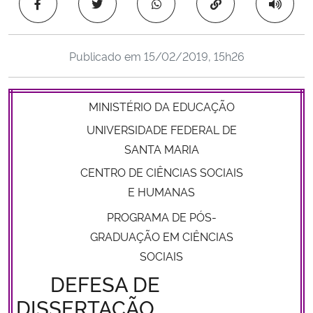
Copiar para área 
Ministério da Cidadania
Ministério da Saúde
Publicado em
15/02/2019, 15h26
Ministério de Minas e Energia
MINISTÉRIO DA EDUCAÇÃO
Ministério da Ciência, Tecnologia, Inovações e Comunicações
UNIVERSIDADE FEDERAL DE
SANTA MARIA
Ministério do Meio Ambiente
CENTRO DE CIÊNCIAS SOCIAIS
E HUMANAS
Ministério do Turismo
PROGRAMA DE PÓS-
Ministério do Desenvolvimento Regional
GRADUAÇÃO EM CIÊNCIAS
SOCIAIS
Controladoria-Geral da União
DEFESA DE
DISSERTAÇÃO
Ministério da Mulher, da Família e dos Direitos Humanos