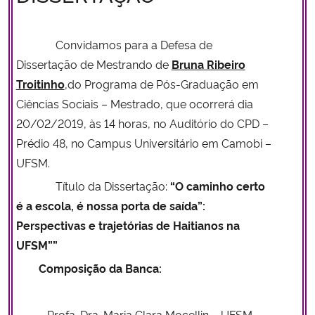
Secretaria-Geral
Convidamos para a Defesa de
Dissertação de Mestrando de
Bruna Ribeiro
Secretaria de Governo
Troitinho
,
do Programa de Pós-Graduação em
Ciências Sociais – Mestrado, que ocorrerá dia
Gabinete de Segurança Institucional
20/02/2019, às 14 horas, no Auditório do CPD –
Prédio 48, no Campus Universitário em Camobi –
Advocacia-Geral da União
UFSM.
Banco Central do Brasil
Título da Dissertação:
“O caminho certo
é a escola, é nossa porta de saída”:
Planalto
Perspectivas e trajetórias de Haitianos na
UFSM””
Composição da Banca:
Profa. Dra. Maria Clara Mocellin – UFSM