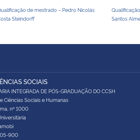
ualificação de mestrado – Pedro Nicolás
Qualificaçã
osta Steindorff
Santos Alm
IÊNCIAS SOCIAIS
ARIA INTEGRADA DE PÓS-GRADUAÇÃO DO CCSH
e Ciências Sociais e Humanas
ima, nº 1000
niversitária
Camobi
105-900