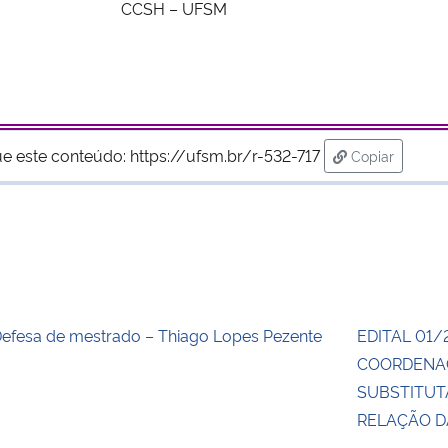
CCSH – UFSM
ue este conteúdo:
https://ufsm.br/r-532-717
Copiar
para área de
efesa de mestrado – Thiago Lopes Pezente
EDITAL 01/
COORDENA
SUBSTITUT
RELAÇÃO 