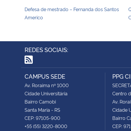
Defesa de mestrado – Fernanda dos Santos
Q
Americo
C
REDES SOCIAIS:
RSS
CAMPUS SEDE
PPG C
Av. Roraima nº 1000
SECRET
Cidade Universitária
Centro d
Bairro Camobi
Av. Rora
Santa Maria - RS
Cidade U
CEP: 97105-900
Bairro 
+55 (55) 3220-8000
CEP: 97