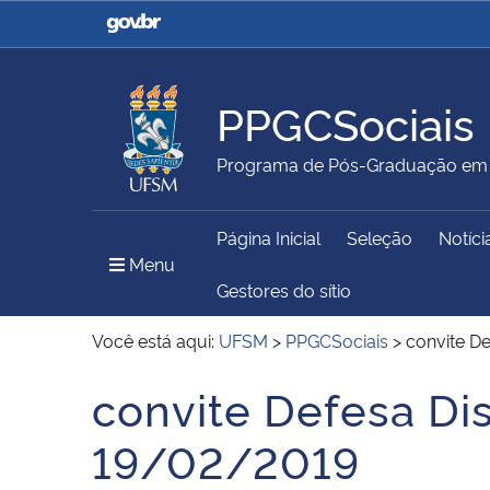
Casa Civil
Ministério da Justiça e
Segurança Pública
PPGCSociais
Ministério da Agricultura,
Ministério da Educação
Programa de Pós-Graduação em C
Pecuária e Abastecimento
Página Inicial
Seleção
Notíci
Ministério do Meio Ambiente
Ministério do Turismo
Menu Principal do Sítio
Menu
Gestores do sítio
Você está aqui:
UFSM
>
PPGCSociais
>
convite De
Secretaria de Governo
Gabinete de Segurança
convite Defesa Dis
Início do conteúdo
Institucional
19/02/2019