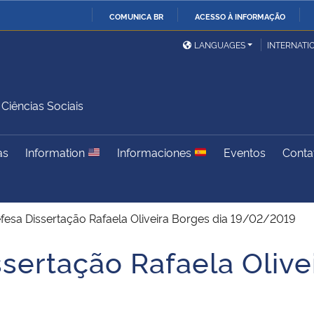
COMUNICA BR
ACESSO À INFORMAÇÃO
Ministério da Defesa
Ministério das Relações
Mini
IR
LANGUAGES
INTERNATI
Exteriores
PARA
O
Ministério da Cidadania
Ministério da Saúde
Mini
CONTEÚDO
iências Sociais
as
Information
Informaciones
Eventos
Conta
Ministério do
Controladoria-Geral da
Mini
Desenvolvimento Regional
União
Famí
Hum
fesa Dissertação Rafaela Oliveira Borges dia 19/02/2019
Advocacia-Geral da União
Banco Central do Brasil
Plan
sertação Rafaela Olive