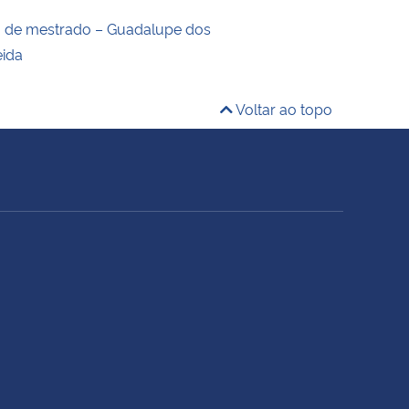
o de mestrado – Guadalupe dos
eida
Voltar ao topo