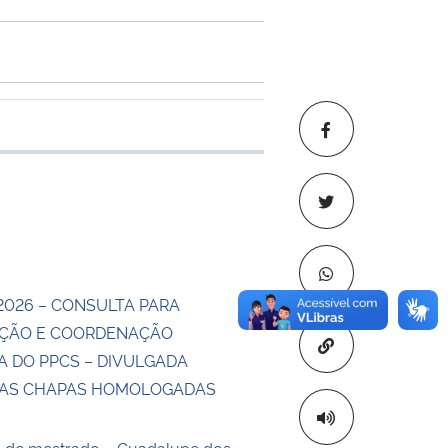
 transferência
2026 – CONSULTA PARA
ÇÃO E COORDENAÇÃO
Copiar para áre
A DO PPCS – DIVULGADA
DAS CHAPAS HOMOLOGADAS
o de mestrado – Guadalupe dos