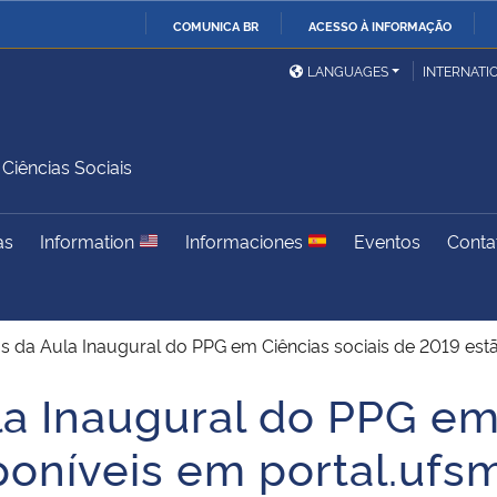
COMUNICA BR
ACESSO À INFORMAÇÃO
Ministério da Defesa
Ministério das Relações
Mini
IR
LANGUAGES
INTERNATI
Exteriores
PARA
O
Ministério da Cidadania
Ministério da Saúde
Mini
CONTEÚDO
iências Sociais
as
Information
Informaciones
Eventos
Conta
Ministério do
Controladoria-Geral da
Mini
Desenvolvimento Regional
União
Famí
Hum
os da Aula Inaugural do PPG em Ciências sociais de 2019 estã
Advocacia-Geral da União
Banco Central do Brasil
Plan
la Inaugural do PPG em
oníveis em portal.ufsm