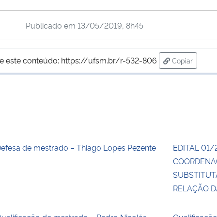
Publicado em
13/05/2019, 8h45
e este conteúdo:
https://ufsm.br/r-532-806
Copiar
para área de
efesa de mestrado – Thiago Lopes Pezente
EDITAL 01/
COORDENA
SUBSTITUT
RELAÇÃO 
ualificação de mestrado – Pedro Nicolás
Qualificaçã