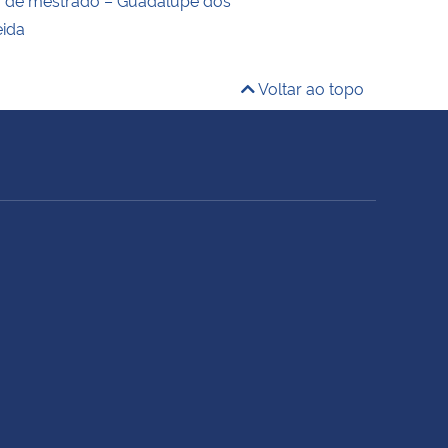
eida
Voltar ao topo