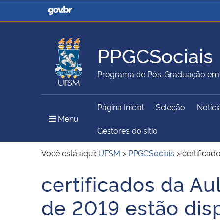
Casa Civil
Ministério da Justiça e
Segurança Pública
PPGCSociais
Ministério da Agricultura,
Ministério da Educação
Programa de Pós-Graduação em C
Pecuária e Abastecimento
Página Inicial
Seleção
Notíci
Ministério do Meio Ambiente
Ministério do Turismo
Menu Principal do Sítio
Menu
Gestores do sítio
Você está aqui:
UFSM
>
PPGCSociais
>
certificad
Secretaria de Governo
Gabinete de Segurança
certificados da Au
Início do conteúdo
Institucional
de 2019 estão disp