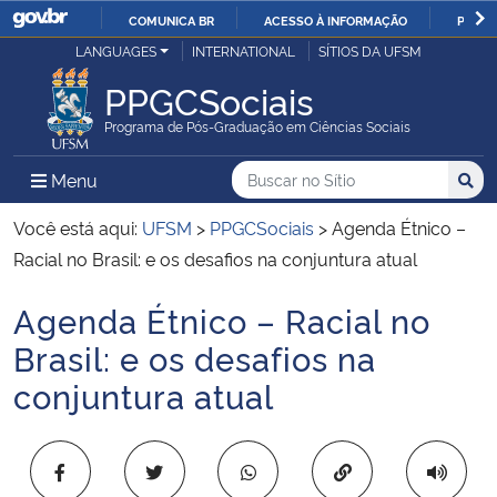
COMUNICA BR
ACESSO À INFORMAÇÃO
PARTI
Casa Civil
LANGUAGES
INTERNATIONAL
SÍTIOS DA UFSM
IR
PARA
PPGCSociais
Ministério da Justiça e Segurança Pública
O
Programa de Pós-Graduação em Ciências Sociais
CONTEÚDO
Ministério da Defesa
Buscar no no Sítio
Busca
Busca:
Menu Principal do Sítio
Menu
Busc
Ministério das Relações Exteriores
Você está aqui:
UFSM
>
PPGCSociais
>
Agenda Étnico –
Racial no Brasil: e os desafios na conjuntura atual
Ministério da Economia
Agenda Étnico – Racial no
Início do conteúdo
Ministério da Infraestrutura
Brasil: e os desafios na
conjuntura atual
Ministério da Agricultura, Pecuária e Abastecimento
Ministério da Educação
Copiar para área 