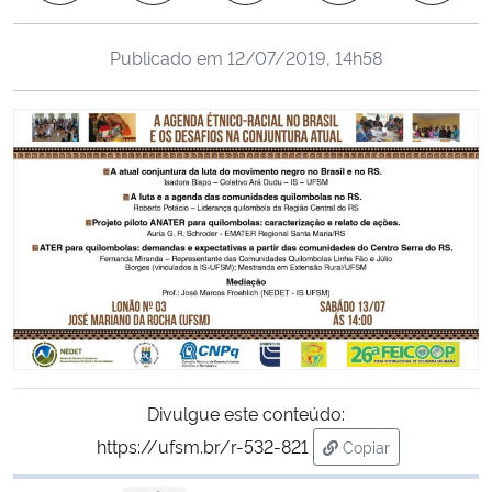
Ministério da Cidadania
Publicado em
12/07/2019, 14h58
Ministério da Saúde
Ministério de Minas e Energia
Ministério da Ciência, Tecnologia, Inovações e Comunicações
Ministério do Meio Ambiente
Ministério do Turismo
Ministério do Desenvolvimento Regional
Divulgue este conteúdo:
Controladoria-Geral da União
https://ufsm.br/r-532-821
Copiar
para área de trans
Ministério da Mulher, da Família e dos Direitos Humanos