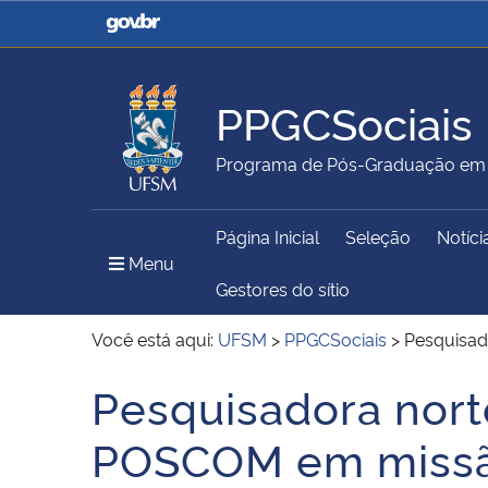
Casa Civil
Ministério da Justiça e
Segurança Pública
PPGCSociais
Ministério da Agricultura,
Ministério da Educação
Programa de Pós-Graduação em C
Pecuária e Abastecimento
Página Inicial
Seleção
Notíci
Ministério do Meio Ambiente
Ministério do Turismo
Menu Principal do Sítio
Menu
Gestores do sítio
Você está aqui:
UFSM
>
PPGCSociais
>
Pesquisad
Secretaria de Governo
Gabinete de Segurança
Pesquisadora nort
Início do conteúdo
Institucional
POSCOM em missão