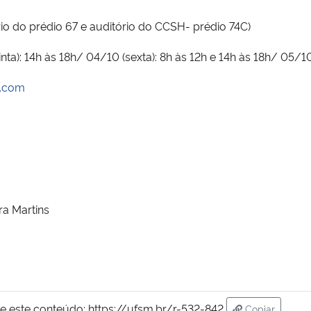
 do prédio 67 e auditório do CCSH- prédio 74C)
nta): 14h às 18h/ 04/10 (sexta): 8h às 12h e 14h às 18h/ 05/1
l.com
ra Martins
e este conteúdo:
https://ufsm.br/r-532-842
Copiar