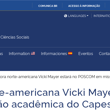
COMUNICA BR
ACESSO À INFORMAÇÃO
Ministério da Defesa
Ministério das Relações
Mini
IR
LANGUAGES
INTERNATI
Exteriores
PARA
O
Ministério da Cidadania
Ministério da Saúde
Mini
CONTEÚDO
iências Sociais
as
Information
Informaciones
Eventos
Conta
Ministério do
Controladoria-Geral da
Mini
Desenvolvimento Regional
União
Famí
Hum
ora norte-americana Vicki Mayer estará no POSCOM em mis
Advocacia-Geral da União
Banco Central do Brasil
Plan
e-americana Vicki Maye
 acadêmica do Capes