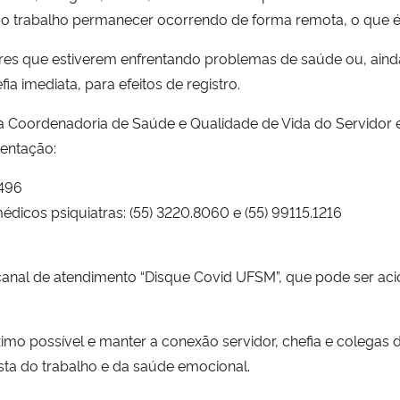
o o trabalho permanecer ocorrendo de forma remota, o que 
dores que estiverem enfrentando problemas de saúde ou, ai
a imediata, para efeitos de registro.
a Coordenadoria de Saúde e Qualidade de Vida do Servidor e 
ientação:
8496
édicos psiquiatras: (55) 3220.8060 e (55) 99115.1216
anal de atendimento “Disque Covid UFSM”, que pode ser aci
imo possível e manter a conexão servidor, chefia e colegas 
ta do trabalho e da saúde emocional.