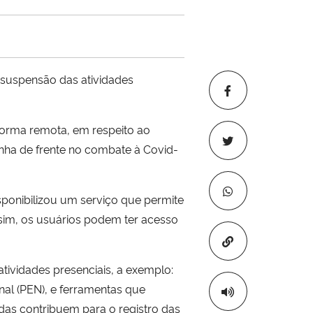
 suspensão das atividades
 forma remota, em respeito ao
inha de frente no combate à Covid-
sponibilizou um serviço que permite
sim, os usuários podem ter acesso
Copiar para áre
ividades presenciais, a exemplo:
nal (PEN), e ferramentas que
das contribuem para o registro das