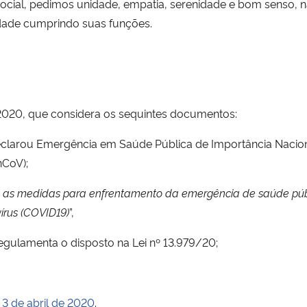
ocial, pedimos unidade, empatia, serenidade e bom senso, 
idade cumprindo suas funções.
 2020, que considera os sequintes documentos:
eclarou Emergência em Saúde Pública de Importância Nacion
nCoV);
e as medidas para enfrentamento da emergência de saúde públ
írus (COVID19)
”,
regulamenta o disposto na Lei nº 13.979/20;
 3 de abril de 2020
.