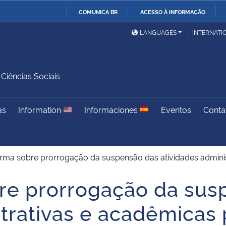
COMUNICA BR
ACESSO À INFORMAÇÃO
Ministério da Defesa
Ministério das Relações
Mini
IR
LANGUAGES
INTERNATI
Exteriores
PARA
O
Ministério da Cidadania
Ministério da Saúde
Mini
CONTEÚDO
iências Sociais
as
Information
Informaciones
Eventos
Conta
Ministério do
Controladoria-Geral da
Mini
Desenvolvimento Regional
União
Famí
Hum
rma sobre prorrogação da suspensão das atividades adminis
Advocacia-Geral da União
Banco Central do Brasil
Plan
re prorrogação da sus
trativas e acadêmicas 