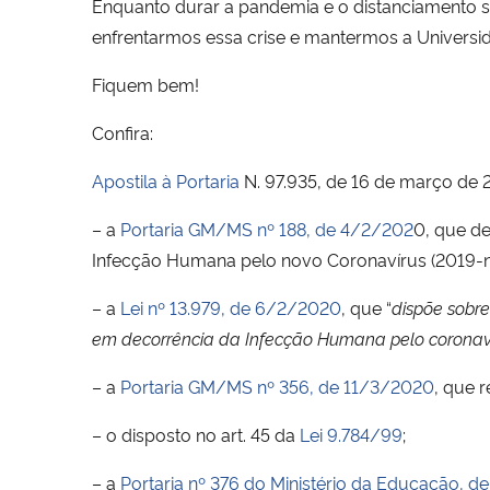
Enquanto durar a pandemia e o distanciamento s
enfrentarmos essa crise e mantermos a Univers
Fiquem bem!
Confira:
Apostila à Portaria
N. 97.935, de 16 de março de
– a
Portaria GM/MS nº 188, de 4/2/202
0, que d
Infecção Humana pelo novo Coronavírus (2019-
– a
Lei nº 13.979, de 6/2/2020
, que “
dispõe sobr
em decorrência da Infecção Humana pelo coronav
– a
Portaria GM/MS nº 356, de 11/3/2020
, que 
– o disposto no art. 45 da
Lei 9.784/99
;
– a
Portaria nº 376 do Ministério da Educação, de