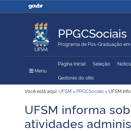
Casa Civil
Ministério da Justiça e
Segurança Pública
PPGCSociais
Ministério da Agricultura,
Ministério da Educação
Programa de Pós-Graduação em C
Pecuária e Abastecimento
Página Inicial
Seleção
Notíci
Ministério do Meio Ambiente
Ministério do Turismo
Menu Principal do Sítio
Menu
Gestores do sítio
Você está aqui:
UFSM
>
PPGCSociais
>
UFSM info
Secretaria de Governo
Gabinete de Segurança
UFSM informa sob
Início do conteúdo
Institucional
atividades adminis