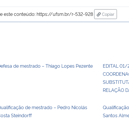
e este conteúdo:
https://ufsm.br/r-532-928
Copiar
para área de
efesa de mestrado – Thiago Lopes Pezente
EDITAL 01/
COORDENA
SUBSTITUT
RELAÇÃO 
ualificação de mestrado – Pedro Nicolás
Qualificaçã
osta Steindorff
Santos Alm