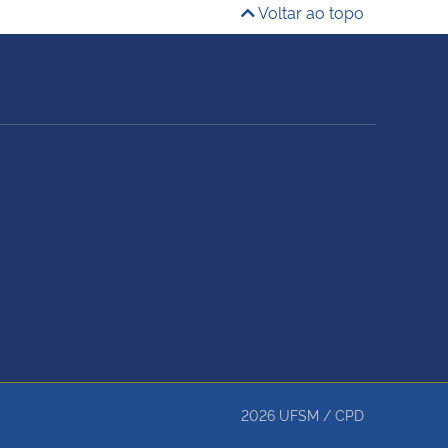
Voltar ao topo
2026
UFSM
/
CPD