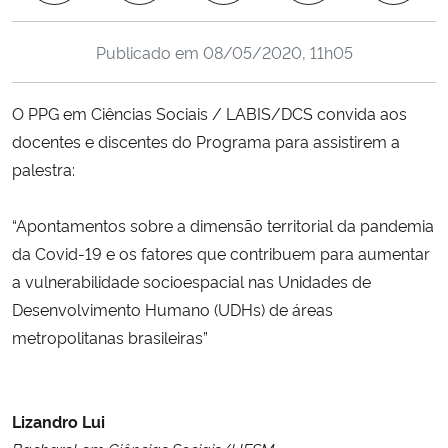
Ministério da Cidadania
Publicado em
08/05/2020, 11h05
Ministério da Saúde
O PPG em Ciências Sociais / LABIS/DCS convida aos
Ministério de Minas e Energia
docentes e discentes do Programa para assistirem a
palestra:
Ministério da Ciência, Tecnologia, Inovações e Comunicações
“Apontamentos sobre a dimensão territorial da pandemia
Ministério do Meio Ambiente
da Covid-19 e os fatores que contribuem para aumentar
a vulnerabilidade socioespacial nas Unidades de
Ministério do Turismo
Desenvolvimento Humano (UDHs) de áreas
metropolitanas brasileiras”
Ministério do Desenvolvimento Regional
Controladoria-Geral da União
Lizandro Lui
Ministério da Mulher, da Família e dos Direitos Humanos