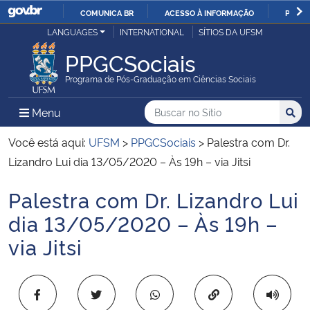
COMUNICA BR
ACESSO À INFORMAÇÃO
PARTI
Casa Civil
LANGUAGES
INTERNATIONAL
SÍTIOS DA UFSM
IR
PARA
PPGCSociais
Ministério da Justiça e Segurança Pública
O
Programa de Pós-Graduação em Ciências Sociais
CONTEÚDO
Ministério da Defesa
Buscar no no Sítio
Busca
Busca:
Menu Principal do Sítio
Menu
Busc
Ministério das Relações Exteriores
Você está aqui:
UFSM
>
PPGCSociais
>
Palestra com Dr.
Lizandro Lui dia 13/05/2020 – Às 19h – via Jitsi
Ministério da Economia
Palestra com Dr. Lizandro Lui
Início do conteúdo
Ministério da Infraestrutura
dia 13/05/2020 – Às 19h –
via Jitsi
Ministério da Agricultura, Pecuária e Abastecimento
Ministério da Educação
Copiar para área 