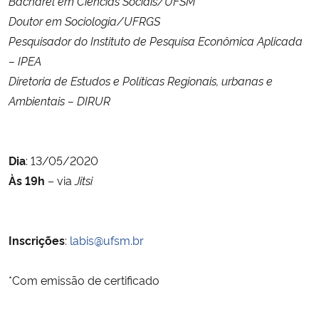
Bacharel em Ciências Sociais/UFSM
Doutor em Sociologia/UFRGS
Secretaria-Geral
Pesquisador do Instituto de Pesquisa Econômica Aplicada
– IPEA
Secretaria de Governo
Diretoria de Estudos e Políticas Regionais, urbanas e
Ambientais – DIRUR
Gabinete de Segurança Institucional
Advocacia-Geral da União
Dia
: 13/05/2020
Às 19h
– via
Jitsi
Banco Central do Brasil
Planalto
Inscrições
:
labis@ufsm.br
*Com emissão de certificado