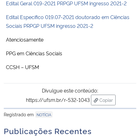
Edital Geral 019-2021 PRPGP UFSM ingresso 2021-2
Secretaria-Geral
Edital Específico 019.07-2021 doutorado em Ciências
Sociais PRPGP UFSM ingresso 2021-2
Secretaria de Governo
Atenciosamente
Gabinete de Segurança Institucional
PPG em Ciências Sociais
Advocacia-Geral da União
CCSH – UFSM
Banco Central do Brasil
Divulgue este conteúdo:
Planalto
https://ufsm.br/r-532-1043
Copiar
para área de tran
Registrado em
NOTÍCIA
Publicações Recentes