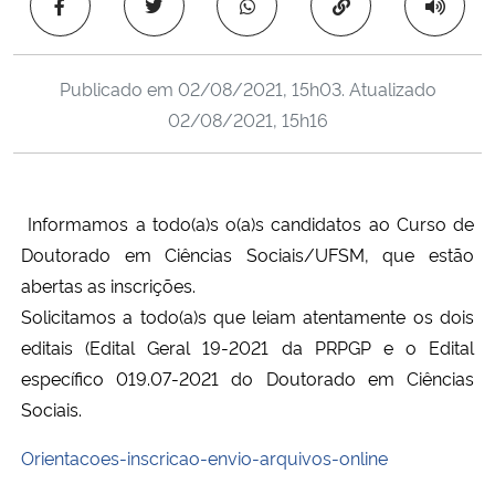
Copiar para área 
Ministério da Cidadania
Ministério da Saúde
Publicado em
02/08/2021, 15h03
. Atualizado
02/08/2021, 15h16
Ministério de Minas e Energia
Ministério da Ciência, Tecnologia, Inovações e Comunicações
Informamos a todo(a)s o(a)s candidatos ao Curso de
Doutorado em Ciências Sociais/UFSM, que estão
Ministério do Meio Ambiente
abertas as inscrições.
Ministério do Turismo
Solicitamos a todo(a)s que leiam atentamente os dois
editais (Edital Geral 19-2021 da PRPGP e o Edital
Ministério do Desenvolvimento Regional
específico 019.07-2021 do Doutorado em Ciências
Sociais.
Controladoria-Geral da União
Orientacoes-inscricao-envio-arquivos-online
Ministério da Mulher, da Família e dos Direitos Humanos