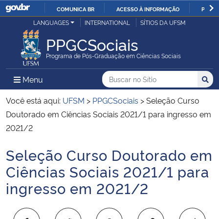
COMUNICA BR
ACESSO À INFORMAÇÃO
PARTI
Casa Civil
LANGUAGES
INTERNATIONAL
SÍTIOS DA UFSM
IR
PARA
PPGCSociais
Ministério da Justiça e Segurança Pública
O
Programa de Pós-Graduação em Ciências Sociais
CONTEÚDO
Ministério da Defesa
Buscar no no Sítio
Busca
Busca:
Menu Principal do Sítio
Menu
Busc
Ministério das Relações Exteriores
Você está aqui:
UFSM
>
PPGCSociais
>
Seleção Curso
Doutorado em Ciências Sociais 2021/1 para ingresso em
Ministério da Economia
2021/2
Seleção Curso Doutorado em
Ministério da Infraestrutura
Início do conteúdo
Ciências Sociais 2021/1 para
Ministério da Agricultura, Pecuária e Abastecimento
ingresso em 2021/2
Ministério da Educação