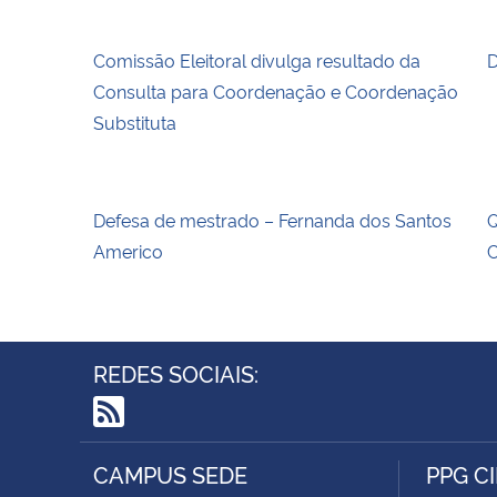
Comissão Eleitoral divulga resultado da
D
Consulta para Coordenação e Coordenação
Substituta
Defesa de mestrado – Fernanda dos Santos
Q
Americo
C
REDES SOCIAIS:
RSS
CAMPUS SEDE
PPG C