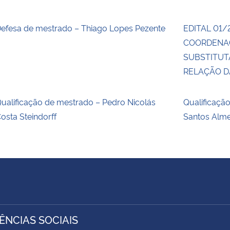
efesa de mestrado – Thiago Lopes Pezente
EDITAL 01/
COORDENA
SUBSTITUT
RELAÇÃO 
ualificação de mestrado – Pedro Nicolás
Qualificaçã
osta Steindorff
Santos Alm
IÊNCIAS SOCIAIS