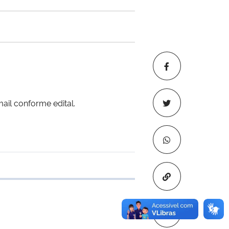
ail conforme edital.
Copiar para áre
 transferência