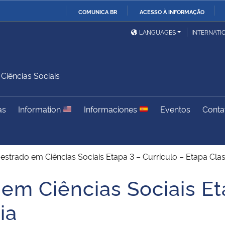
COMUNICA BR
ACESSO À INFORMAÇÃO
Ministério da Defesa
Ministério das Relações
Mini
IR
LANGUAGES
INTERNATI
Exteriores
PARA
O
Ministério da Cidadania
Ministério da Saúde
Mini
CONTEÚDO
iências Sociais
as
Information
Informaciones
Eventos
Conta
Ministério do
Controladoria-Geral da
Mini
Desenvolvimento Regional
União
Famí
Hum
strado em Ciências Sociais Etapa 3 – Currículo – Etapa Class
Advocacia-Geral da União
Banco Central do Brasil
Plan
em Ciências Sociais Eta
ia