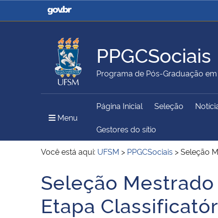
Casa Civil
Ministério da Justiça e
Segurança Pública
PPGCSociais
Ministério da Agricultura,
Ministério da Educação
Programa de Pós-Graduação em C
Pecuária e Abastecimento
Página Inicial
Seleção
Notíci
Ministério do Meio Ambiente
Ministério do Turismo
Menu Principal do Sítio
Menu
Gestores do sítio
Você está aqui:
UFSM
>
PPGCSociais
>
Seleção Me
Secretaria de Governo
Gabinete de Segurança
Seleção Mestrado 
Início do conteúdo
Institucional
Etapa Classificatór