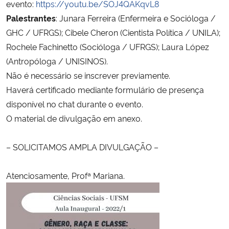
evento:
https://youtu.be/SOJ4QAKqvL8
Palestrantes
: Junara Ferreira (Enfermeira e Socióloga /
Secretaria-Geral
GHC / UFRGS); Cibele Cheron (Cientista Política / UNILA);
Rochele Fachinetto (Socióloga / UFRGS); Laura López
Secretaria de Governo
(Antropóloga / UNISINOS).
Não é necessário se inscrever previamente.
Gabinete de Segurança Institucional
Haverá certificado mediante formulário de presença
disponível no chat durante o evento.
Advocacia-Geral da União
O material de divulgação em anexo.
Banco Central do Brasil
– SOLICITAMOS AMPLA DIVULGAÇÃO –
Planalto
Atenciosamente, Profª Mariana.