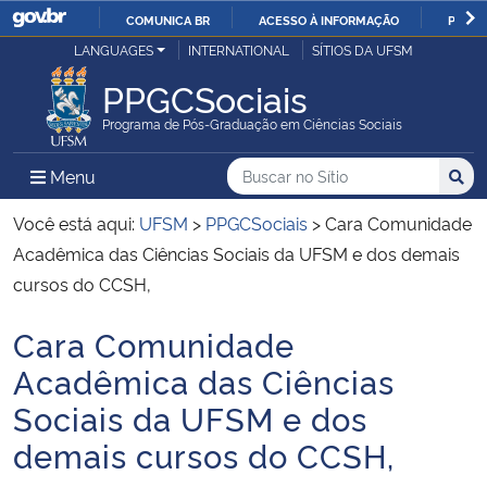
COMUNICA BR
ACESSO À INFORMAÇÃO
PARTI
Casa Civil
LANGUAGES
INTERNATIONAL
SÍTIOS DA UFSM
IR
PARA
PPGCSociais
Ministério da Justiça e Segurança Pública
O
Programa de Pós-Graduação em Ciências Sociais
CONTEÚDO
Ministério da Defesa
Buscar no no Sítio
Busca
Busca:
Menu Principal do Sítio
Menu
Busc
Ministério das Relações Exteriores
Você está aqui:
UFSM
>
PPGCSociais
>
Cara Comunidade
Acadêmica das Ciências Sociais da UFSM e dos demais
Ministério da Economia
cursos do CCSH,
Cara Comunidade
Ministério da Infraestrutura
Início do conteúdo
Acadêmica das Ciências
Ministério da Agricultura, Pecuária e Abastecimento
Sociais da UFSM e dos
demais cursos do CCSH,
Ministério da Educação