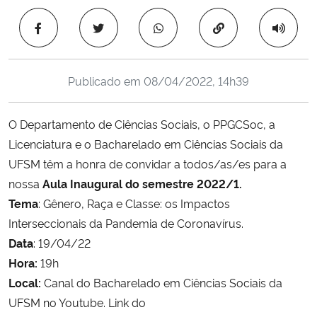
Ministério da Cidadania
Copiar para área 
Ministério da Saúde
Publicado em
08/04/2022, 14h39
Ministério de Minas e Energia
O Departamento de Ciências Sociais, o PPGCSoc, a
Ministério da Ciência, Tecnologia, Inovações e Comunicações
Licenciatura e o Bacharelado em Ciências Sociais da
UFSM têm a honra de convidar a todos/as/es para a
Ministério do Meio Ambiente
nossa
Aula Inaugural do semestre 2022/1.
Ministério do Turismo
Tema
: Gênero, Raça e Classe: os Impactos
Interseccionais da Pandemia de Coronavírus.
Ministério do Desenvolvimento Regional
Data
: 19/04/22
Hora:
19h
Controladoria-Geral da União
Local:
Canal do Bacharelado em Ciências Sociais da
UFSM no Youtube. Link do
Ministério da Mulher, da Família e dos Direitos Humanos