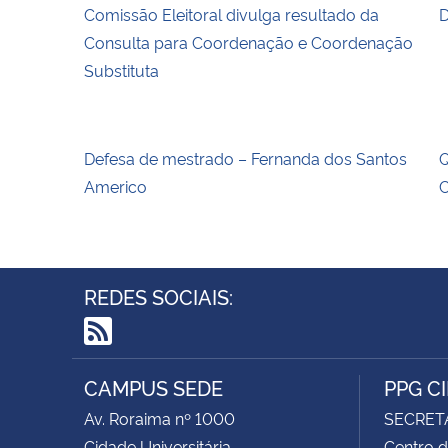
Comissão Eleitoral divulga resultado da
D
Consulta para Coordenação e Coordenação
Substituta
Defesa de mestrado – Fernanda dos Santos
Q
Americo
C
REDES SOCIAIS:
RSS
CAMPUS SEDE
PPG C
Av. Roraima nº 1000
SECRET
Cidade Universitária
Centro d