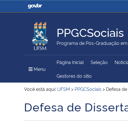
Casa Civil
Ministério da Justiça e
Segurança Pública
PPGCSociais
Ministério da Agricultura,
Ministério da Educação
Programa de Pós-Graduação em C
Pecuária e Abastecimento
Página Inicial
Seleção
Notíci
Ministério do Meio Ambiente
Ministério do Turismo
Menu Principal do Sítio
Menu
Gestores do sítio
Você está aqui:
UFSM
>
PPGCSociais
>
Defesa de
Secretaria de Governo
Gabinete de Segurança
Defesa de Dissert
Início do conteúdo
Institucional