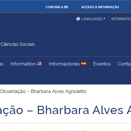
COMUNICA BR
ACESSO À INFORMAÇÃO
Ministério da Defesa
Ministério das Relações
Mini
IR
LANGUAGES
INTERNATI
Exteriores
PARA
O
Ministério da Cidadania
Ministério da Saúde
Mini
CONTEÚDO
iências Sociais
as
Information
Informaciones
Eventos
Conta
Ministério do
Controladoria-Geral da
Mini
Desenvolvimento Regional
União
Famí
Hum
 Dissertação – Bharbara Alves Agnoletto
Advocacia-Geral da União
Banco Central do Brasil
Plan
ação – Bharbara Alves 