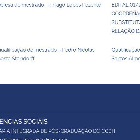
efesa de mestrado – Thiago Lopes Pezente
EDITAL 01/
COORDENA
SUBSTITUT
RELAÇÃO 
ualificação de mestrado – Pedro Nicolás
Qualificaçã
osta Steindorff
Santos Alm
IÊNCIAS SOCIAIS
ARIA INTEGRADA DE PÓS-GRADUAÇÃO DO CCSH
e Ciências Sociais e Humanas