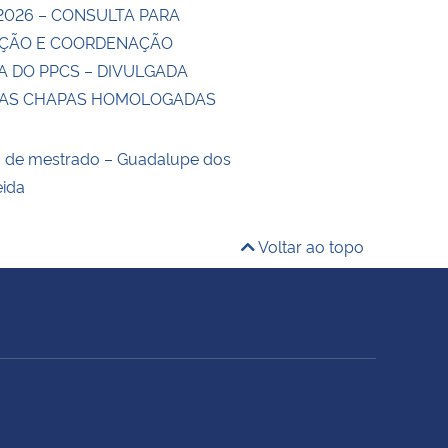
2026 – CONSULTA PARA
ÇÃO E COORDENAÇÃO
A DO PPCS – DIVULGADA
DAS CHAPAS HOMOLOGADAS
o de mestrado – Guadalupe dos
eida
Voltar ao topo