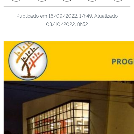
Ministério da Cidadania
Publicado em
16/09/2022, 17h49
. Atualizado
Ministério da Saúde
03/10/2022, 8h52
Ministério de Minas e Energia
Ministério da Ciência, Tecnologia, Inovações e Comunicações
Ministério do Meio Ambiente
Ministério do Turismo
Ministério do Desenvolvimento Regional
Controladoria-Geral da União
Ministério da Mulher, da Família e dos Direitos Humanos