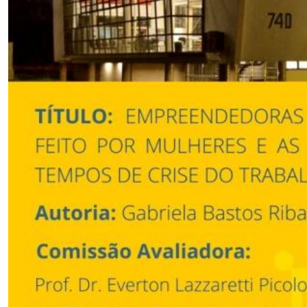
Secretaria-Geral
Secretaria de Governo
Gabinete de Segurança Institucional
Advocacia-Geral da União
Banco Central do Brasil
Planalto