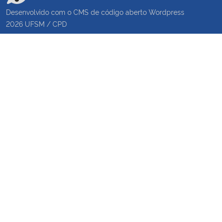
Desenvolvido com o CMS de código aberto
Wordpress
2026
UFSM
/
CPD