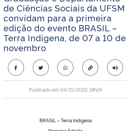
de Ciências Sociais da UFSM
Ministério da Cidadania
convidam para a primeira
Ministério da Saúde
edição do evento BRASIL –
Terra Indígena, de 07 a 10 de
Ministério de Minas e Energia
novembro
Ministério da Ciência, Tecnologia, Inovações e Comunicações
Copiar para área 
Ministério do Meio Ambiente
Ministério do Turismo
Publicado em
04/11/2022, 18h24
Ministério do Desenvolvimento Regional
Controladoria-Geral da União
BRASIL – Terra Indígena
Ministério da Mulher, da Família e dos Direitos Humanos
Primeira Edição