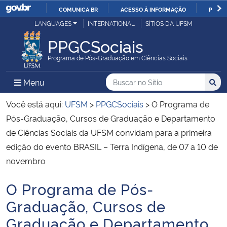
COMUNICA BR
ACESSO À INFORMAÇÃO
PARTI
Casa Civil
LANGUAGES
INTERNATIONAL
SÍTIOS DA UFSM
IR
PARA
PPGCSociais
Ministério da Justiça e Segurança Pública
O
Programa de Pós-Graduação em Ciências Sociais
CONTEÚDO
Ministério da Defesa
Buscar no no Sítio
Busca
Busca:
Menu Principal do Sítio
Menu
Busc
Ministério das Relações Exteriores
Você está aqui:
UFSM
>
PPGCSociais
>
O Programa de
Pós-Graduação, Cursos de Graduação e Departamento
Ministério da Economia
de Ciências Sociais da UFSM convidam para a primeira
edição do evento BRASIL – Terra Indígena, de 07 a 10 de
Ministério da Infraestrutura
novembro
Ministério da Agricultura, Pecuária e Abastecimento
O Programa de Pós-
Início do conteúdo
Graduação, Cursos de
Ministério da Educação
Graduação e Departamento