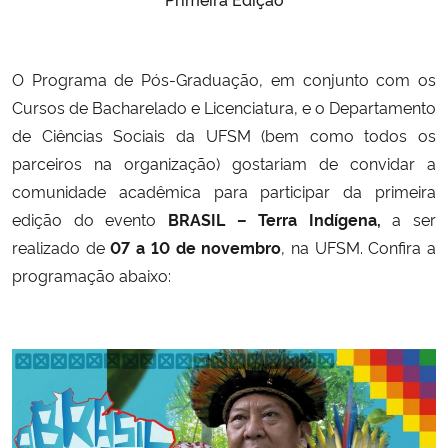
Secretaria-Geral
O Programa de Pós-Graduação, em conjunto com os
Secretaria de Governo
Cursos de Bacharelado e Licenciatura, e o Departamento
de Ciências Sociais da UFSM (bem como todos os
Gabinete de Segurança Institucional
parceiros na organização) gostariam de convidar a
comunidade acadêmica para participar da primeira
Advocacia-Geral da União
edição do evento
BRASIL – Terra Indígena,
a ser
realizado de
07 a 10 de novembro
, na UFSM. Confira a
Banco Central do Brasil
programação abaixo:
Planalto