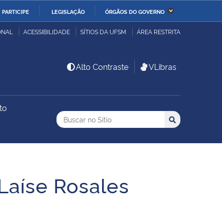
PARTICIPE
LEGISLAÇÃO
ÓRGÃOS DO GOVERNO
stério da Economia
Ministério da Infraestrutura
ONAL
ACESSIBILIDADE
SÍTIOS DA UFSM
ÁREA RESTRITA
stério de Minas e Energia
Ministério da Ciência,
Alto Contraste
VLibras
Tecnologia, Inovações e
Comunicações
to
Buscar no no Sítio
stério da Mulher, da
Secretaria-Geral
Busca
Busca:
Buscar
lia e dos Direitos
anos
alto
Laíse Rosales