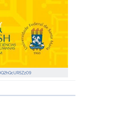
9DQ2hQcUR5Zz09
e transferência