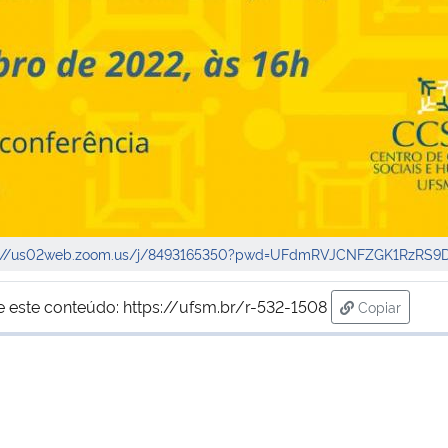
s://us02web.zoom.us/j/8493165350?pwd=UFdmRVJCNFZGK1RzRS
e este conteúdo:
https://ufsm.br/r-532-1508
Copiar
para área d