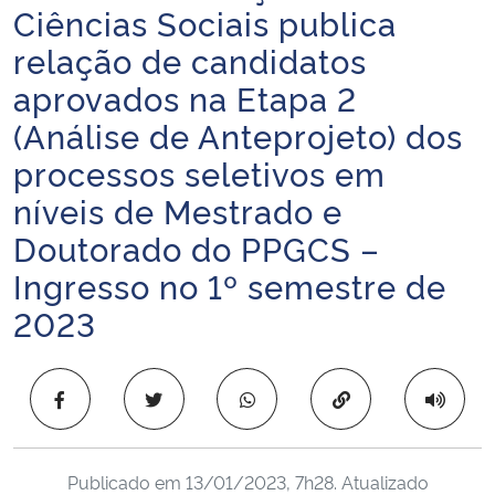
Ciências Sociais publica
Ministério da Cidadania
relação de candidatos
Ministério da Saúde
aprovados na Etapa 2
(Análise de Anteprojeto) dos
Ministério de Minas e Energia
processos seletivos em
Ministério da Ciência, Tecnologia, Inovações e Comunicações
níveis de Mestrado e
Doutorado do PPGCS –
Ministério do Meio Ambiente
Ingresso no 1º semestre de
2023
Ministério do Turismo
Ministério do Desenvolvimento Regional
Copiar para área 
Controladoria-Geral da União
Publicado em
13/01/2023, 7h28
. Atualizado
Ministério da Mulher, da Família e dos Direitos Humanos