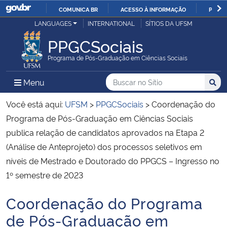
COMUNICA BR
ACESSO À INFORMAÇÃO
PARTI
Casa Civil
LANGUAGES
INTERNATIONAL
SÍTIOS DA UFSM
IR
PARA
PPGCSociais
Ministério da Justiça e Segurança Pública
O
Programa de Pós-Graduação em Ciências Sociais
CONTEÚDO
Ministério da Defesa
Buscar no no Sítio
Busca
Busca:
Menu Principal do Sítio
Menu
Busc
Ministério das Relações Exteriores
Você está aqui:
UFSM
>
PPGCSociais
>
Coordenação do
Programa de Pós-Graduação em Ciências Sociais
Ministério da Economia
publica relação de candidatos aprovados na Etapa 2
(Análise de Anteprojeto) dos processos seletivos em
Ministério da Infraestrutura
níveis de Mestrado e Doutorado do PPGCS – Ingresso no
1º semestre de 2023
Ministério da Agricultura, Pecuária e Abastecimento
Coordenação do Programa
Início do conteúdo
Ministério da Educação
de Pós-Graduação em