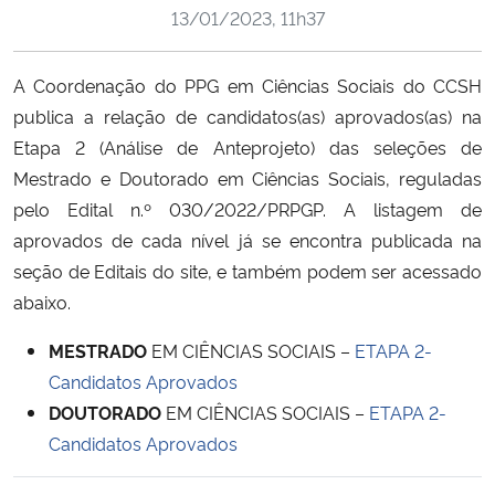
13/01/2023, 11h37
Secretaria-Geral
A Coordenação do PPG em Ciências Sociais do CCSH
Secretaria de Governo
publica a relação de candidatos(as) aprovados(as) na
Etapa 2 (Análise de Anteprojeto) das seleções de
Gabinete de Segurança Institucional
Mestrado e Doutorado em Ciências Sociais, reguladas
pelo Edital n.º 030/2022/PRPGP. A listagem de
Advocacia-Geral da União
aprovados de cada nível já se encontra publicada na
seção de Editais do site, e também podem ser acessado
Banco Central do Brasil
abaixo.
Planalto
MESTRADO
EM CIÊNCIAS SOCIAIS –
ETAPA 2-
Candidatos Aprovados
DOUTORADO
EM CIÊNCIAS SOCIAIS –
ETAPA 2-
Candidatos Aprovados