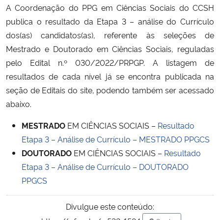
A Coordenação do PPG em Ciências Sociais do CCSH
publica o resultado da Etapa 3 – análise do Currículo
Secretaria-Geral
dos(as) candidatos(as), referente às seleções de
Mestrado e Doutorado em Ciências Sociais, reguladas
Secretaria de Governo
pelo Edital n.º 030/2022/PRPGP. A listagem de
Gabinete de Segurança Institucional
resultados de cada nível já se encontra publicada na
seção de Editais do site, podendo também ser acessado
Advocacia-Geral da União
abaixo.
MESTRADO
EM CIÊNCIAS SOCIAIS –
Resultado
Banco Central do Brasil
Etapa 3 – Análise de Currículo – MESTRADO PPGCS
DOUTORADO
EM CIÊNCIAS SOCIAIS –
Resultado
Planalto
Etapa 3 – Análise de Currículo – DOUTORADO
PPGCS
Divulgue este conteúdo: