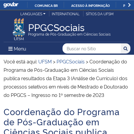
COMUNICA BR
ACESSO À INFORMAÇÃO
PARTI
Casa Civil
LANGUAGES
INTERNATIONAL
SÍTIOS DA UFSM
IR
PARA
PPGCSociais
Ministério da Justiça e Segurança Pública
O
Programa de Pós-Graduação em Ciências Sociais
CONTEÚDO
Ministério da Defesa
Buscar no no Sítio
Busca
Busca:
Menu Principal do Sítio
Menu
Busc
Ministério das Relações Exteriores
Você está aqui:
UFSM
>
PPGCSociais
>
Coordenação do
Programa de Pós-Graduação em Ciências Sociais
Ministério da Economia
publica resultados da Etapa 3 (Análise de Currículo) dos
processos seletivos em níveis de Mestrado e Doutorado
Ministério da Infraestrutura
do PPGCS – Ingresso no 1º semestre de 2023
Ministério da Agricultura, Pecuária e Abastecimento
Coordenação do Programa
Início do conteúdo
de Pós-Graduação em
Ministério da Educação
Ciências Sociais publica