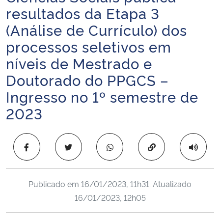
resultados da Etapa 3
Ministério da Cidadania
(Análise de Currículo) dos
Ministério da Saúde
processos seletivos em
níveis de Mestrado e
Ministério de Minas e Energia
Doutorado do PPGCS –
Ministério da Ciência, Tecnologia, Inovações e Comunicações
Ingresso no 1º semestre de
2023
Ministério do Meio Ambiente
Ministério do Turismo
Copiar para área 
Ministério do Desenvolvimento Regional
Publicado em
16/01/2023, 11h31
. Atualizado
Controladoria-Geral da União
16/01/2023, 12h05
Ministério da Mulher, da Família e dos Direitos Humanos