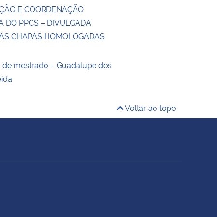
ÇÃO E COORDENAÇÃO
A DO PPCS – DIVULGADA
DAS CHAPAS HOMOLOGADAS
o de mestrado – Guadalupe dos
eida
Voltar ao topo