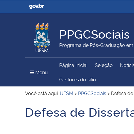
Casa Civil
Ministério da Justiça e
Segurança Pública
PPGCSociais
Ministério da Agricultura,
Ministério da Educação
Programa de Pós-Graduação em C
Pecuária e Abastecimento
Página Inicial
Seleção
Notíci
Ministério do Meio Ambiente
Ministério do Turismo
Menu Principal do Sítio
Menu
Gestores do sítio
Você está aqui:
UFSM
>
PPGCSociais
>
Defesa de 
Secretaria de Governo
Gabinete de Segurança
Defesa de Dissert
Início do conteúdo
Institucional