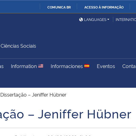
COMUNICA BR
ACESSO À INFORMAÇÃO
Ministério da Defesa
Ministério das Relações
Mini
IR
LANGUAGES
INTERNATI
Exteriores
PARA
O
Ministério da Cidadania
Ministério da Saúde
Mini
CONTEÚDO
iências Sociais
as
Information
Informaciones
Eventos
Conta
Ministério do
Controladoria-Geral da
Mini
Desenvolvimento Regional
União
Famí
Hum
Dissertação – Jeniffer Hübner
Advocacia-Geral da União
Banco Central do Brasil
Plan
ação – Jeniffer Hübner