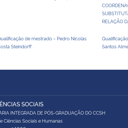
COORDENA
SUBSTITUT
RELAÇÃO 
ualificação de mestrado – Pedro Nicolás
Qualificaçã
osta Steindorff
Santos Alm
IÊNCIAS SOCIAIS
ARIA INTEGRADA DE PÓS-GRADUAÇÃO DO CCSH
e Ciências Sociais e Humanas