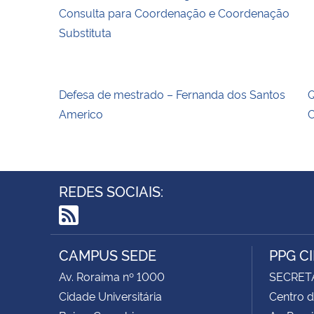
Consulta para Coordenação e Coordenação
Substituta
Defesa de mestrado – Fernanda dos Santos
Q
Americo
C
REDES SOCIAIS:
RSS
CAMPUS SEDE
PPG C
Av. Roraima nº 1000
SECRET
Cidade Universitária
Centro d