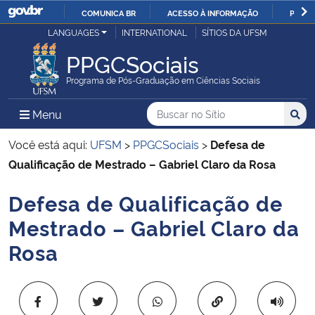
COMUNICA BR
ACESSO À INFORMAÇÃO
PARTI
Casa Civil
LANGUAGES
INTERNATIONAL
SÍTIOS DA UFSM
IR
PARA
PPGCSociais
Ministério da Justiça e Segurança Pública
O
Programa de Pós-Graduação em Ciências Sociais
CONTEÚDO
Ministério da Defesa
Buscar no no Sítio
Busca
Busca:
Menu Principal do Sítio
Menu
Busc
Ministério das Relações Exteriores
Você está aqui:
UFSM
>
PPGCSociais
>
Defesa de
Qualificação de Mestrado – Gabriel Claro da Rosa
Ministério da Economia
Defesa de Qualificação de
Início do conteúdo
Ministério da Infraestrutura
Mestrado – Gabriel Claro da
Rosa
Ministério da Agricultura, Pecuária e Abastecimento
Ministério da Educação
Copiar para área 