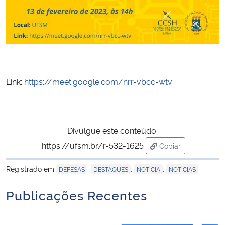
Secretaria-Geral
Secretaria de Governo
Gabinete de Segurança Institucional
Link:
https://meet.google.com/nrr-vbcc-wtv
Advocacia-Geral da União
Divulgue este conteúdo:
Banco Central do Brasil
https://ufsm.br/r-532-1625
Copiar
Planalto
para área de tran
Registrado em
,
,
,
DEFESAS
DESTAQUES
NOTÍCIA
NOTÍCIAS
Publicações Recentes