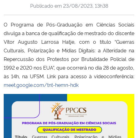
Publicado em
23/08/2023, 13h38
Ministério da Cidadania
Ministério da Saúde
O Programa de Pós-Graduação em Ciências Sociais
divulga a banca de qualificação de mestrado do discente
Ministério de Minas e Energia
Vitor Augusto Larrosa Hatje, com o título “Guerras
Culturais, Polarização e Mídias Digitais: a Alteridade na
Ministério da Ciência, Tecnologia, Inovações e Comunicações
Repercussão dos Protestos por Brutalidade Policial de
1992 e 2020 nos EUA”, que ocorrerá no dia 28 de agosto,
Ministério do Meio Ambiente
às 14h, na UFSM. Link para acesso à videoconferência:
meet.google.com/tnt-hemn-hdk
Ministério do Turismo
Ministério do Desenvolvimento Regional
Controladoria-Geral da União
Ministério da Mulher, da Família e dos Direitos Humanos