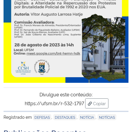
Secretaria-Geral
Secretaria de Governo
Gabinete de Segurança Institucional
Advocacia-Geral da União
Banco Central do Brasil
Planalto
Divulgue este conteúdo:
https://ufsm.br/r-532-1797
Copiar
para área de trans
Registrado em
,
,
,
DEFESAS
DESTAQUES
NOTÍCIA
NOTÍCIAS