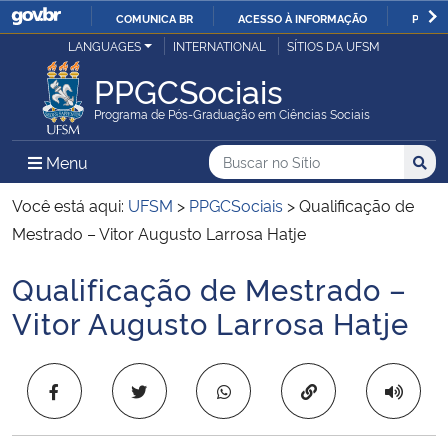
COMUNICA BR
ACESSO À INFORMAÇÃO
PARTI
Casa Civil
LANGUAGES
INTERNATIONAL
SÍTIOS DA UFSM
IR
PARA
PPGCSociais
Ministério da Justiça e Segurança Pública
O
Programa de Pós-Graduação em Ciências Sociais
CONTEÚDO
Ministério da Defesa
Buscar no no Sítio
Busca
Busca:
Menu Principal do Sítio
Menu
Busc
Ministério das Relações Exteriores
Você está aqui:
UFSM
>
PPGCSociais
>
Qualificação de
Mestrado – Vitor Augusto Larrosa Hatje
Ministério da Economia
Qualificação de Mestrado –
Início do conteúdo
Ministério da Infraestrutura
Vitor Augusto Larrosa Hatje
Ministério da Agricultura, Pecuária e Abastecimento
Copiar para área 
Ministério da Educação