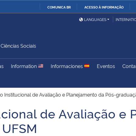
COMUNICA BR
ACESSO À INFORMAÇÃO
Ministério da Defesa
Ministério das Relações
Mini
IR
LANGUAGES
INTERNATI
Exteriores
PARA
O
Ministério da Cidadania
Ministério da Saúde
Mini
CONTEÚDO
iências Sociais
as
Information
Informaciones
Eventos
Conta
Ministério do
Controladoria-Geral da
Mini
Desenvolvimento Regional
União
Famí
Hum
io Institucional de Avaliação e Planejamento da Pós-gradu
Advocacia-Geral da União
Banco Central do Brasil
Plan
ucional de Avaliação e
a UFSM