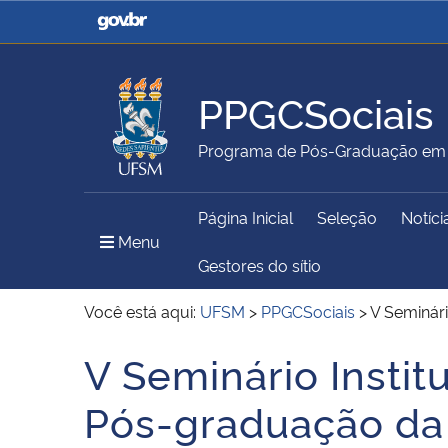
Casa Civil
Ministério da Justiça e
Segurança Pública
PPGCSociais
Ministério da Agricultura,
Ministério da Educação
Programa de Pós-Graduação em C
Pecuária e Abastecimento
Página Inicial
Seleção
Notíci
Ministério do Meio Ambiente
Ministério do Turismo
Menu Principal do Sítio
Menu
Gestores do sítio
Você está aqui:
UFSM
>
PPGCSociais
>
V Seminár
Secretaria de Governo
Gabinete de Segurança
V Seminário Instit
Início do conteúdo
Institucional
Pós-graduação d