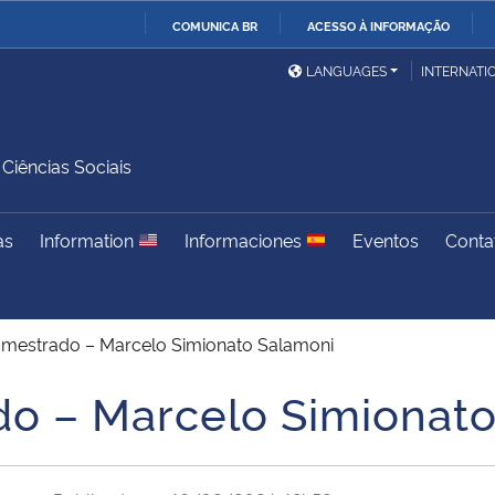
COMUNICA BR
ACESSO À INFORMAÇÃO
Ministério da Defesa
Ministério das Relações
Mini
IR
LANGUAGES
INTERNATI
Exteriores
PARA
O
Ministério da Cidadania
Ministério da Saúde
Mini
CONTEÚDO
iências Sociais
as
Information
Informaciones
Eventos
Conta
Ministério do
Controladoria-Geral da
Mini
Desenvolvimento Regional
União
Famí
Hum
 mestrado – Marcelo Simionato Salamoni
Advocacia-Geral da União
Banco Central do Brasil
Plan
o – Marcelo Simionat