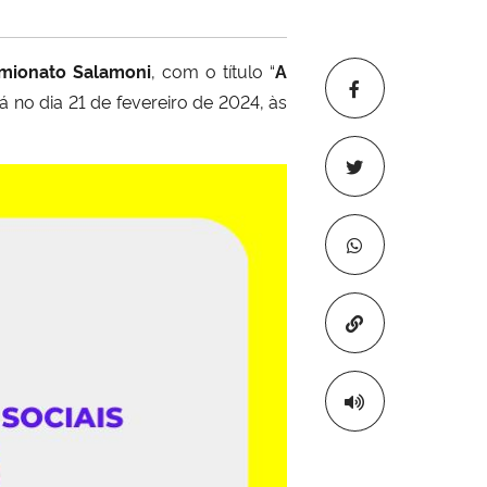
imionato Salamoni
, com o título “
A
rá no dia 21 de fevereiro de 2024, às
Copiar para áre