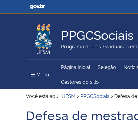
Casa Civil
Ministério da Justiça e
Segurança Pública
PPGCSociais
Ministério da Agricultura,
Ministério da Educação
Programa de Pós-Graduação em C
Pecuária e Abastecimento
Página Inicial
Seleção
Notíci
Ministério do Meio Ambiente
Ministério do Turismo
Menu Principal do Sítio
Menu
Gestores do sítio
Você está aqui:
UFSM
>
PPGCSociais
>
Defesa de
Secretaria de Governo
Gabinete de Segurança
Defesa de mestrad
Início do conteúdo
Institucional