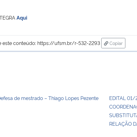
NTEGRA
Aqui
e este conteúdo:
https://ufsm.br/r-532-2293
Copiar
para área d
efesa de mestrado – Thiago Lopes Pezente
EDITAL 01/
COORDENA
SUBSTITUT
RELAÇÃO 