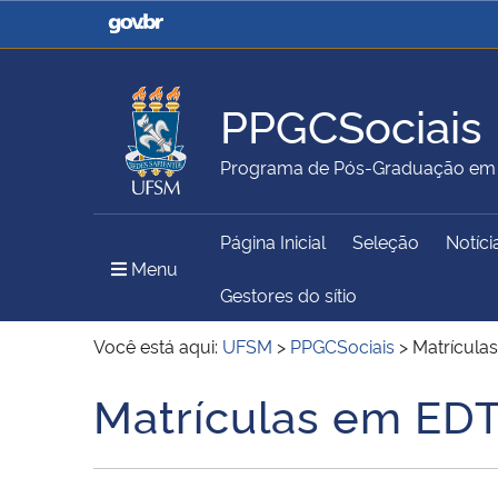
Casa Civil
Ministério da Justiça e
Segurança Pública
PPGCSociais
Ministério da Agricultura,
Ministério da Educação
Programa de Pós-Graduação em C
Pecuária e Abastecimento
Página Inicial
Seleção
Notíci
Ministério do Meio Ambiente
Ministério do Turismo
Menu Principal do Sítio
Menu
Gestores do sítio
Você está aqui:
UFSM
>
PPGCSociais
>
Matrícula
Secretaria de Governo
Gabinete de Segurança
Matrículas em ED
Início do conteúdo
Institucional