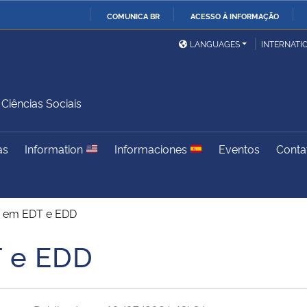
COMUNICA BR
ACESSO À INFORMAÇÃO
Ministério da Defesa
Ministério das Relações
Mini
IR
LANGUAGES
INTERNATI
Exteriores
PARA
O
Ministério da Cidadania
Ministério da Saúde
Mini
CONTEÚDO
iências Sociais
as
Information
Informaciones
Eventos
Conta
Ministério do
Controladoria-Geral da
Mini
Desenvolvimento Regional
União
Famí
Hum
s em EDT e EDD
Advocacia-Geral da União
Banco Central do Brasil
Plan
T e EDD