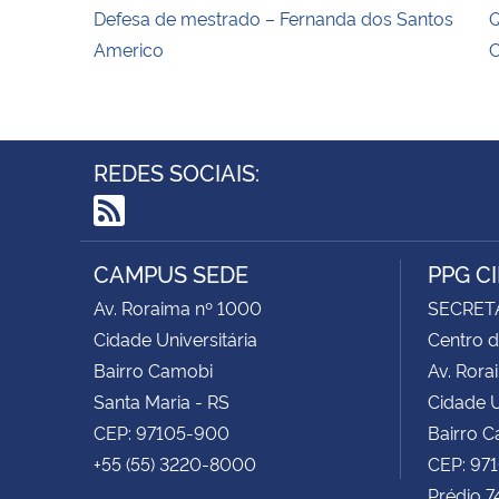
Defesa de mestrado – Fernanda dos Santos
Q
Americo
C
REDES SOCIAIS:
RSS
CAMPUS SEDE
PPG C
Av. Roraima nº 1000
SECRET
Cidade Universitária
Centro d
Bairro Camobi
Av. Rora
Santa Maria - RS
Cidade U
CEP: 97105-900
Bairro 
+55 (55) 3220-8000
CEP: 97
Prédio 7