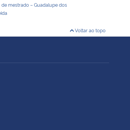
o de mestrado – Guadalupe dos
eida
Voltar ao topo