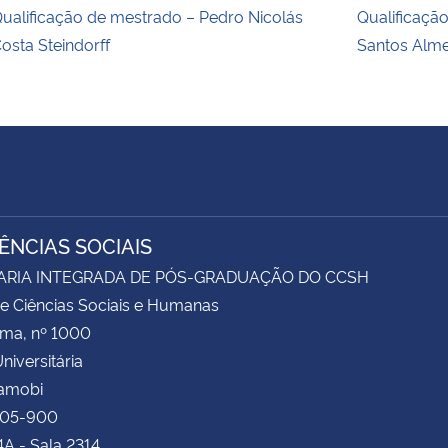
ualificação de mestrado – Pedro Nicolás
Qualificaçã
osta Steindorff
Santos Alm
IÊNCIAS SOCIAIS
ARIA INTEGRADA DE PÓS-GRADUAÇÃO DO CCSH
e Ciências Sociais e Humanas
ima, nº 1000
niversitária
Camobi
105-900
4A - Sala 2314