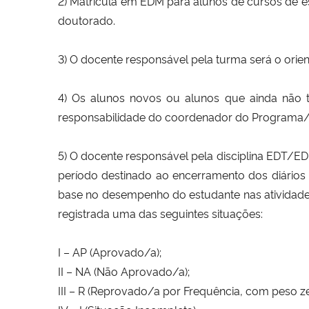
2) Matrícula em EDM para alunos de cursos de e
doutorado.
3) O docente responsável pela turma será o orie
4) Os alunos novos ou alunos que ainda não
responsabilidade do coordenador do Programa/C
5) O docente responsável pela disciplina EDT/ED
período destinado ao encerramento dos diários
base no desempenho do estudante nas atividad
registrada uma das seguintes situações:
I – AP (Aprovado/a);
II – NA (Não Aprovado/a);
III – R (Reprovado/a por Frequência, com peso ze