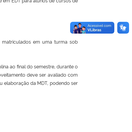
 e em EDT para alunos de cursos de
ão matriculados em uma turma sob
ina ao final do semestre, durante o
roveitamento deve ser avaliado com
ou elaboração da MDT, podendo ser