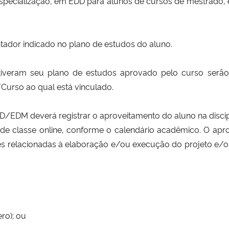
specialização, em EDD para alunos de cursos de mestrado,
ntador indicado no plano de estudos do aluno.
 tiveram seu plano de estudos aprovado pelo curso ser
urso ao qual está vinculado.
D/EDM deverá registrar o aproveitamento do aluno na discipl
 de classe online, conforme o calendário acadêmico. O ap
es
relacionadas à elaboração e/ou execução do projeto e/
ro); ou