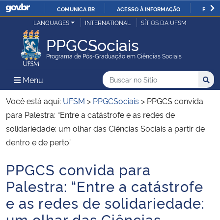
COMUNICA BR
ACESSO À INFORMAÇÃO
PARTI
Casa Civil
LANGUAGES
INTERNATIONAL
SÍTIOS DA UFSM
IR
PARA
PPGCSociais
Ministério da Justiça e Segurança Pública
O
Programa de Pós-Graduação em Ciências Sociais
CONTEÚDO
Ministério da Defesa
Buscar no no Sítio
Busca
Busca:
Menu Principal do Sítio
Menu
Busc
Ministério das Relações Exteriores
Você está aqui:
UFSM
>
PPGCSociais
>
PPGCS convida
para Palestra: “Entre a catástrofe e as redes de
Ministério da Economia
solidariedade: um olhar das Ciências Sociais a partir de
dentro e de perto”
Ministério da Infraestrutura
PPGCS convida para
Início do conteúdo
Ministério da Agricultura, Pecuária e Abastecimento
Palestra: “Entre a catástrofe
e as redes de solidariedade:
Ministério da Educação
um olhar das Ciências