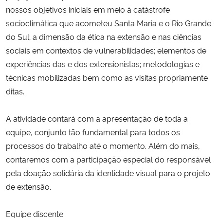
nossos objetivos iniciais em meio à catástrofe
socioclimática que acometeu Santa Maria e o Rio Grande
Secretaria-Geral
do Sul; a dimensão da ética na extensão e nas ciências
Secretaria de Governo
sociais em contextos de vulnerabilidades; elementos de
experiências das e dos extensionistas; metodologias e
Gabinete de Segurança Institucional
técnicas mobilizadas bem como as visitas propriamente
ditas.
Advocacia-Geral da União
A atividade contará com a apresentação de toda a
Banco Central do Brasil
equipe, conjunto tão fundamental para todos os
processos do trabalho até o momento. Além do mais,
Planalto
contaremos com a participação especial do responsável
pela doação solidária da identidade visual para o projeto
de extensão.
Equipe discente: