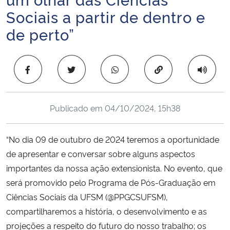
Ministério da Cidadania
Sociais a partir de dentro e
de perto”
Ministério da Saúde
Ministério de Minas e Energia
Copiar para área 
Ministério da Ciência, Tecnologia, Inovações e Comunicações
Publicado em
04/10/2024, 15h38
Ministério do Meio Ambiente
“No dia 09 de outubro de 2024 teremos a oportunidade
Ministério do Turismo
de apresentar e conversar sobre alguns aspectos
importantes da nossa ação extensionista. No evento, que
Ministério do Desenvolvimento Regional
será promovido pelo Programa de Pós-Graduação em
Ciências Sociais da UFSM (@PPGCSUFSM),
Controladoria-Geral da União
compartilharemos a história, o desenvolvimento e as
projeções a respeito do futuro do nosso trabalho; os
Ministério da Mulher, da Família e dos Direitos Humanos