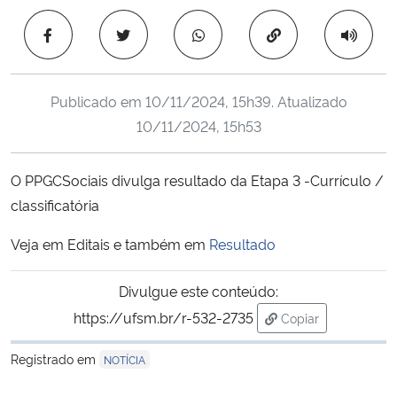
Ministério da Cidadania
Copiar para área 
Ministério da Saúde
Publicado em
10/11/2024, 15h39
. Atualizado
Ministério de Minas e Energia
10/11/2024, 15h53
Ministério da Ciência, Tecnologia, Inovações e Comunicações
O PPGCSociais divulga resultado da Etapa 3 -Currículo /
classificatória
Ministério do Meio Ambiente
Veja em Editais e também em
Resultado
Ministério do Turismo
Divulgue este conteúdo:
Ministério do Desenvolvimento Regional
https://ufsm.br/r-532-2735
Copiar
para área de tran
Controladoria-Geral da União
Registrado em
NOTÍCIA
Ministério da Mulher, da Família e dos Direitos Humanos