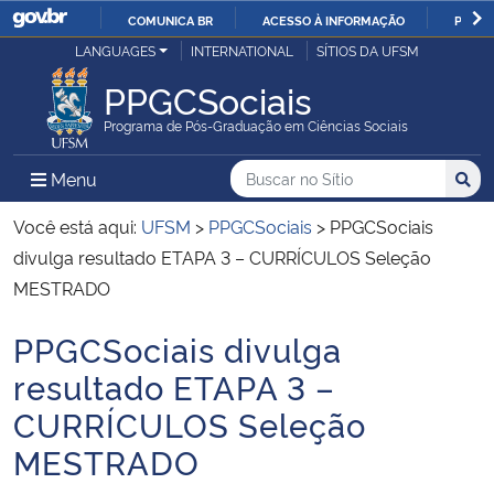
COMUNICA BR
ACESSO À INFORMAÇÃO
PARTI
Casa Civil
LANGUAGES
INTERNATIONAL
SÍTIOS DA UFSM
IR
PARA
PPGCSociais
Ministério da Justiça e Segurança Pública
O
Programa de Pós-Graduação em Ciências Sociais
CONTEÚDO
Ministério da Defesa
Buscar no no Sítio
Busca
Busca:
Menu Principal do Sítio
Menu
Busc
Ministério das Relações Exteriores
Você está aqui:
UFSM
>
PPGCSociais
>
PPGCSociais
divulga resultado ETAPA 3 – CURRÍCULOS Seleção
Ministério da Economia
MESTRADO
PPGCSociais divulga
Ministério da Infraestrutura
Início do conteúdo
resultado ETAPA 3 –
Ministério da Agricultura, Pecuária e Abastecimento
CURRÍCULOS Seleção
MESTRADO
Ministério da Educação