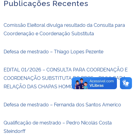
Publicações Recentes
Secretaria-Geral
Comissão Eleitoral divulga resultado da Consulta para
Secretaria de Governo
Coordenação e Coordenação Substituta
Gabinete de Segurança Institucional
Defesa de mestrado – Thiago Lopes Pezente
Advocacia-Geral da União
EDITAL 01/2026 – CONSULTA PARA COORDENAÇÃO E
COORDENAÇÃO SUBSTITUTA DO PPCS – DIVULGADA
Banco Central do Brasil
RELAÇÃO DAS CHAPAS HOMOLOGADAS
Planalto
Defesa de mestrado – Fernanda dos Santos Americo
Qualificação de mestrado – Pedro Nicolás Costa
Steindorff